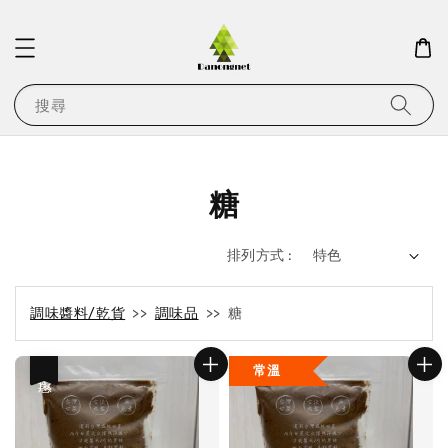
搜尋
糖
排列方式 :
調味醬料/乾貨
>>
調味品
>> 糖
常溫
優惠