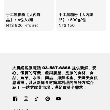
手工黑糖粉【大內臻
手工黑糖粉【大內臻
品】：6包入/組
品】：500g/包
Sale
NT$ 820
Regular
Regular
NT$ 150
NT$ 840
price
price
price
大農網客服電話 03-587-6868 提供新鮮、安
心、優質的有機、產銷履歷、溯源的食材、食
品、蔬菜、水果、肉品、海鮮水產、美味美食供
您選擇，以及新鮮食材簡單料理的烹飪方式介
紹！ 一站雲端菜市場，滿足買菜全需求！