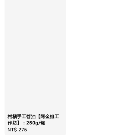
柑橘手工醬油【阿金姐工
作坊】：250g/罐
Regular
NT$ 275