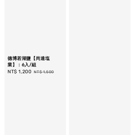
德博若湖鹽【尚達塩
業】：6入/組
Sale
NT$ 1,200
Regular
NT$ 1,500
price
price