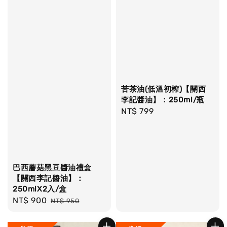
苦茶油(低溫初榨)【關西
李記醬油】：250ml/瓶
Regular
NT$ 799
price
巴西蘑菇黑豆醬油禮盒
【關西李記醬油】：
250mlX2入/盒
Sale
NT$ 900
Regular
NT$ 950
price
price