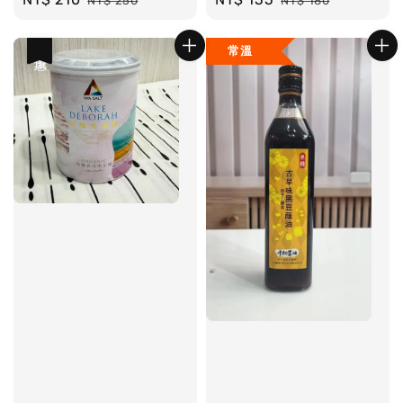
NT$ 250
NT$ 180
price
price
price
price
常溫
優惠