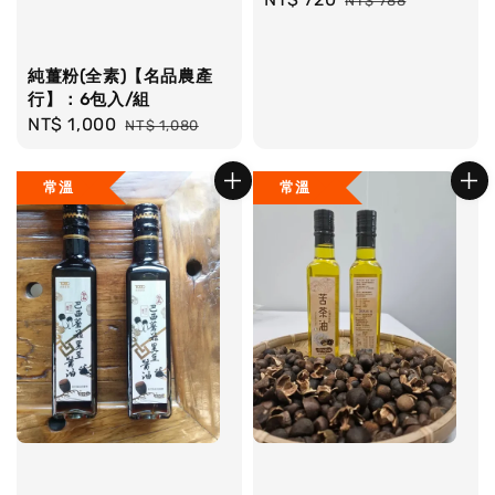
NT$ 788
price
price
純薑粉(全素)【名品農產
行】：6包入/組
Sale
NT$ 1,000
Regular
NT$ 1,080
price
price
常溫
常溫