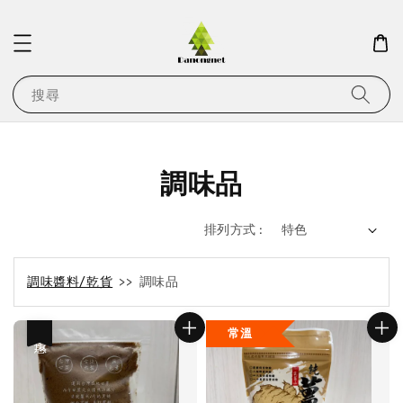
搜尋
調味品
排列方式 :
調味醬料/乾貨
>> 調味品
常溫
優惠