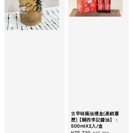
古早味蔭油禮盒(產銷履
歷)【關西李記醬油】：
500mlX2入/盒
Sale
NT$ 720
Regular