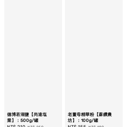
德博若湖鹽【尚達塩
老薑母精華粉【蔴鑽農
業】：500g/罐
坊】：100g/罐
Sale
NT$ 210
Regular
Sale
NT$ 155
Regular