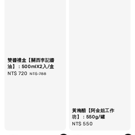
雙醬禮盒【關西李記醬
油】：500mlX2入/盒
Sale
NT$ 720
Regular
NT$ 788
price
price
黃梅醋【阿金姐工作
坊】：550g/罐
Regular
NT$ 550
price