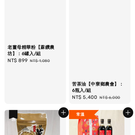
老薑母精華粉【蔴鑽農
坊】：6罐入/組
Sale
NT$ 899
Regular
NT$ 1,080
price
price
苦茶油【中寮鄉農會】：
6瓶入/組
Sale
NT$ 5,400
Regular
NT$ 6,000
price
price
常溫
優惠