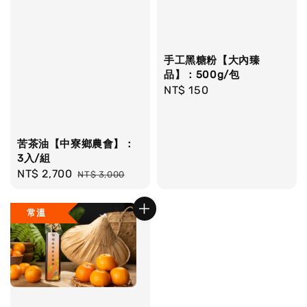
手工黑糖粉【大內臻
品】：500g/包
Regular
NT$ 150
price
苦茶油【中寮鄉農會】：
3入/組
Sale
NT$ 2,700
Regular
NT$ 3,000
price
price
常溫