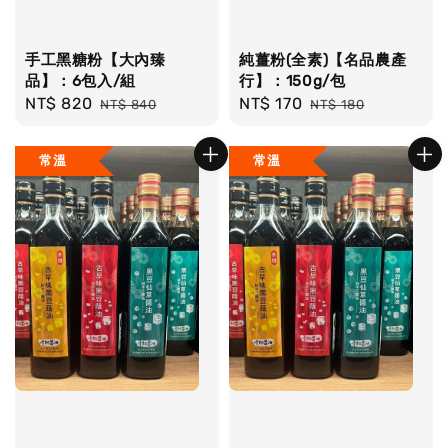
手工黑糖粉【大內臻
純薑粉(全素)【名品農產
品】：6包入/組
行】：150g/包
Sale
NT$ 820
Regular
Sale
NT$ 170
Regular
NT$ 840
NT$ 180
price
price
price
price
常溫
常溫