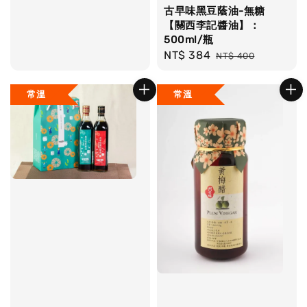
古早味黑豆蔭油-無糖
【關西李記醬油】：
500ml/瓶
Sale
NT$ 384
Regular
NT$ 400
price
price
常溫
常溫