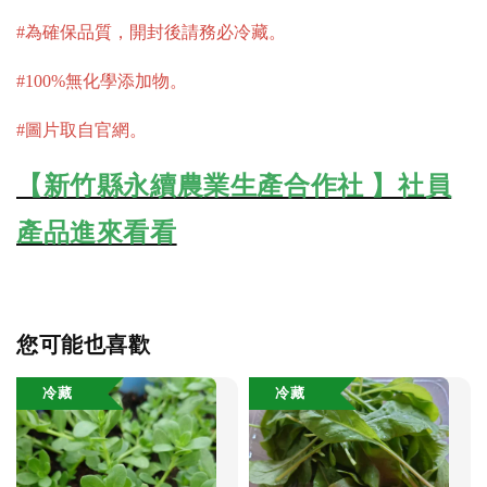
#為確保品質，開封後請務必冷藏。
#100%無化學添加物。
#圖片取自官網。
【新竹縣永續農業生產合作社 】社員
產品進來看看
您可能也喜歡
冷藏
冷藏