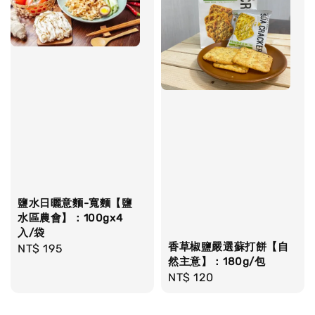
鹽水日曬意麵-寬麵【鹽
水區農會】：100gx4
入/袋
香草椒鹽嚴選蘇打餅【自
Regular
NT$ 195
然主意】：180g/包
price
Regular
NT$ 120
price