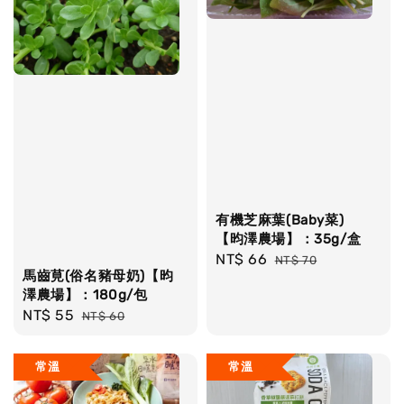
有機芝麻葉(Baby菜)
【昀澤農場】：35g/盒
Sale
NT$ 66
Regular
NT$ 70
馬齒莧(俗名豬母奶)【昀
price
price
澤農場】：180g/包
Sale
NT$ 55
Regular
NT$ 60
price
price
常溫
常溫