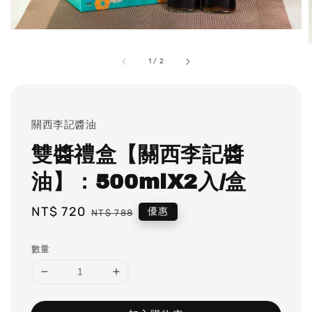
1
/
2
關西李記醬油
雙醬禮盒【關西李記醬
油】：500mlX2入/盒
Sale
NT$ 720
Regular
優惠
NT$ 788
price
price
數量