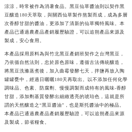
涼涼，時常被作為消暑食品。黑豆仙草醬油則以契作黑
豆釀造180天萃取，與關西仙草製作熬製而成，成為多層
次香醇甘甜的醬油，更添加了清新的仙草獨特風味。本
產品已通過農產品產銷履歷驗證，可以追朔產品來源及
製成，安心食用。
本產品採用原料為與竹北黑豆產銷班契作之台灣黑豆，
乃依循自然法則，忠於原色原味，遵循古法傳統釀造，
將黑豆洗滌蒸煮後，加入曲霉發酵七天，拌鹽再放入陶
罐罐甕中，經過日曬曬180天再取出。以不添加任何化學
調味品、色素、防腐劑、慢慢調製而成特有的風味-香醇
甘甜，添加劑基質發酵出細緻透亮的琥珀色，這就是所
謂的天然釀造之“黑豆醬油”，也是斯托醬油中的極品。
本產品已通過農產品產銷履歷驗證，可以追朔產品來源
及製成，節省糧食。