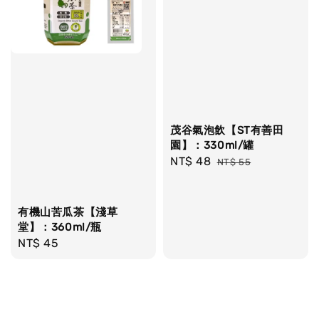
茂谷氣泡飲【ST有善田
園】：330ml/罐
Sale
NT$ 48
Regular
NT$ 55
price
price
有機山苦瓜茶【淺草
堂】：360ml/瓶
Regular
NT$ 45
price