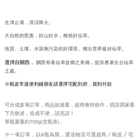
生津止渴，清涼降火。
大自然的恩惠，好山好水，種植好仙草。
地質、土壤、水源無污染的好環境。種出世界級好仙草。
選擇自關西，
關西有著仙草故鄉之美稱，提供應著全台仙草
之處。
※蝦皮常溫便利鋪朋友請選擇宅配到府，貨到付款
可分成多筆訂單，
商品如過重，超商會拒收件，煩請買家看
下方敘述，造成不便，請見諒！
單瓶重量約700g(含瓶身)。
※一筆訂單，以6瓶為限，運送物流可選超商 / 蝦皮 / 宅