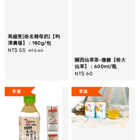
馬齒莧(俗名豬母奶)【昀
澤農場】：180g/包
Sale
NT$ 55
Regular
NT$ 60
price
price
關西仙草茶-微糖【裕大
仙草】：600ml/瓶
Regular
NT$ 60
price
常溫
常溫