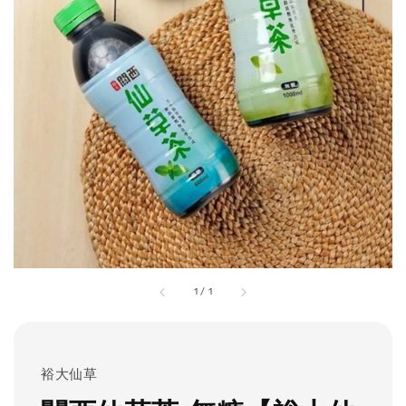
1
/
1
裕大仙草