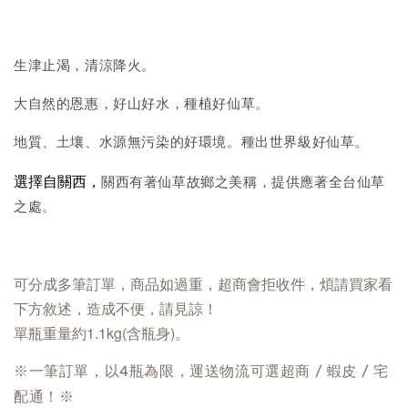
生津止渴，清涼降火。
大自然的恩惠，好山好水，種植好仙草。
地質、土壤、水源無污染的好環境。種出世界級好仙草。
選擇自關西，
關西有著仙草故鄉之美稱，提供應著全台仙草
之處。
可分成多筆訂單，
商品如過重，超商會拒收件，煩請買家看
下方敘述，造成不便，請見諒！
單瓶重量約1.1kg(含瓶身)。
※一筆訂單，以4瓶為限，運送物流可選超商 / 蝦皮 / 宅
配通！※