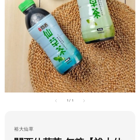
1
/
1
裕大仙草