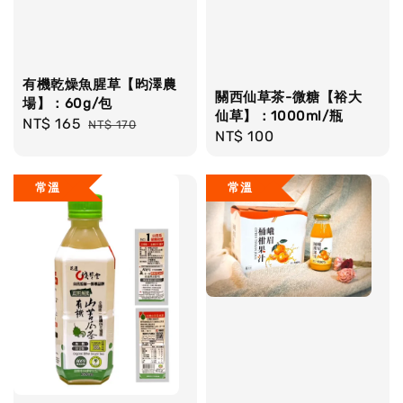
有機乾燥魚腥草【昀澤農
關西仙草茶-微糖【裕大
場】：60g/包
仙草】：1000ml/瓶
Sale
NT$ 165
Regular
NT$ 170
Regular
NT$ 100
price
price
price
常溫
常溫