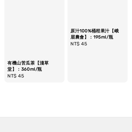
原汁100%桶柑果汁【峨
眉農會】：195ml/瓶
Regular
NT$ 45
price
有機山苦瓜茶【淺草
堂】：360ml/瓶
Regular
NT$ 45
price