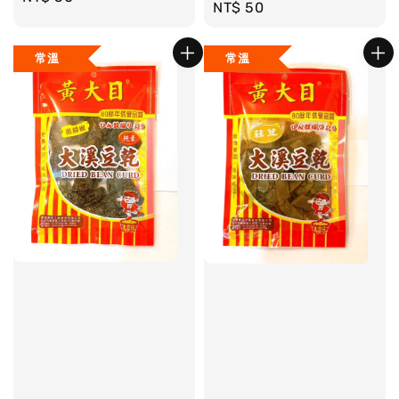
Regular
NT$ 50
price
price
常溫
常溫