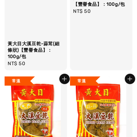
【豐譽食品】：100g/包
Regular
NT$ 50
price
黃大目大溪豆乾-蒜茸(細
條狀)【豐譽食品】：
100g/包
Regular
NT$ 50
price
常溫
常溫