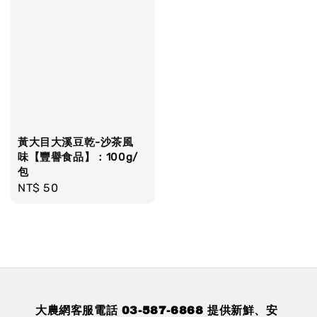
黃大目大溪豆乾-沙茶風
味【豐譽食品】：100g/
包
Regular
NT$ 50
price
大農網客服電話 03-587-6868 提供新鮮、安