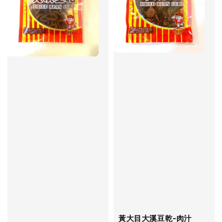
黃大目大溪豆乾-肉汁