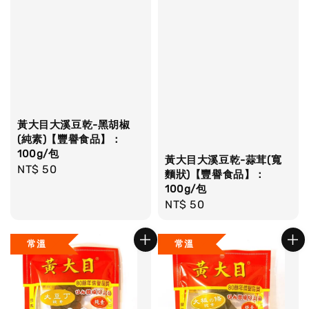
黃大目大溪豆乾-黑胡椒
(純素)【豐譽食品】：
100g/包
黃大目大溪豆乾-蒜茸(寬
Regular
NT$ 50
麵狀)【豐譽食品】：
price
100g/包
Regular
NT$ 50
price
常溫
常溫