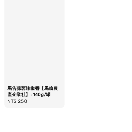
馬告蒜蓉辣椒醬【馬賴農
產企業社】: 140g/罐
Regular
NT$ 250
price