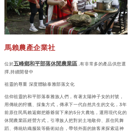
馬賴農產企業社
五峰鄉和平部落休閒農業區
位於
,有非常多的產品供您選
擇,持續開發中
祖靈的尊重 深度體驗泰雅部落文化
信仰祖靈的和平部落泰雅族人們，有著太陽神子女的封號，
用傳統的狩獵、採集方式，傳承下一代自然共生的文化，3年
前原住民馬賴返鄉把爺爺留下來的5分大農地，運用現代化的
休閒農業區經營方式，引導族人把對於土地敬仰、原住民舞
蹈、傳統紡織服裝等藝術結合，帶領外面的旅客來探索這神