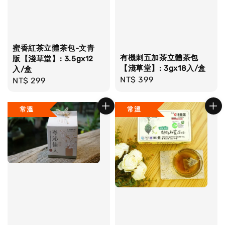
蜜香紅茶立體茶包-文青
有機刺五加茶立體茶包
版【淺草堂】: 3.5gx12
【淺草堂】: 3gx18入/盒
入/盒
Regular
NT$ 399
Regular
NT$ 299
price
price
常溫
常溫