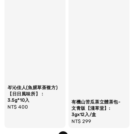
岑沁佳人(魚腥草茶複方)
【日日風味所】：
3.5g*10入
有機山苦瓜茶立體茶包-
Regular
NT$ 400
文青版【淺草堂】:
price
3gx12入/盒
Regular
NT$ 299
price