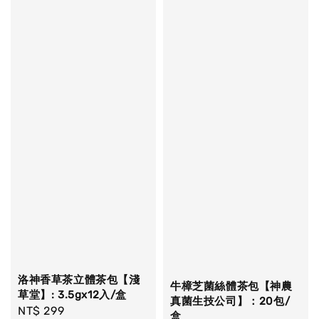
洛神香草茶立體茶包【淺
牛樟芝菌絲體茶包【神農
草堂】: 3.5gx12入/盒
真菌生技公司】：20包/
Regular
NT$ 299
盒