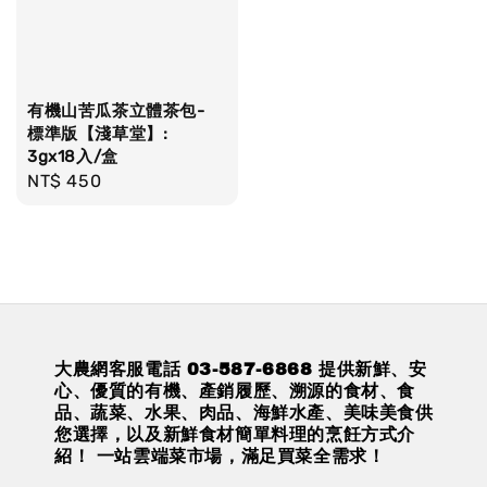
有機山苦瓜茶立體茶包-
標準版【淺草堂】:
3gx18入/盒
Regular
NT$ 450
price
大農網客服電話 03-587-6868 提供新鮮、安
心、優質的有機、產銷履歷、溯源的食材、食
品、蔬菜、水果、肉品、海鮮水產、美味美食供
您選擇，以及新鮮食材簡單料理的烹飪方式介
紹！ 一站雲端菜市場，滿足買菜全需求！