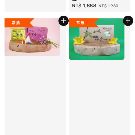
price
Sale
NT$ 1,888
Regular
NT$ 1,980
price
price
常溫
常溫