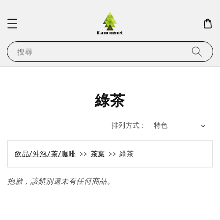
搜尋
綠茶
排列方式 :
飲品/沖泡/茶/咖啡
>>
茶葉
>> 綠茶
抱歉，該類別還未有任何商品。