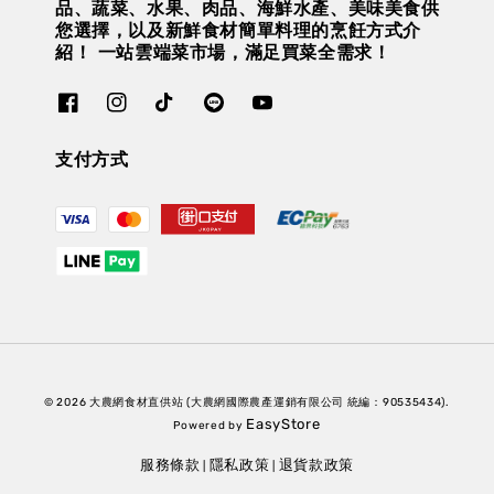
品、蔬菜、水果、肉品、海鮮水產、美味美食供
您選擇，以及新鮮食材簡單料理的烹飪方式介
紹！ 一站雲端菜市場，滿足買菜全需求！
支付方式
© 2026 大農網食材直供站 (大農網國際農產運銷有限公司 統編：90535434).
EasyStore
Powered by
服務條款
隱私政策
退貨款政策
|
|