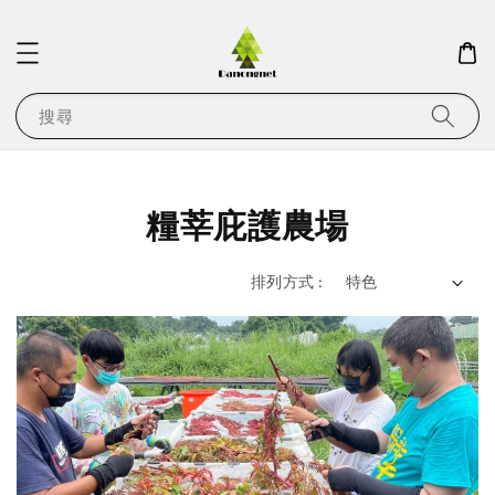
搜尋
糧莘庇護農場
排列方式 :