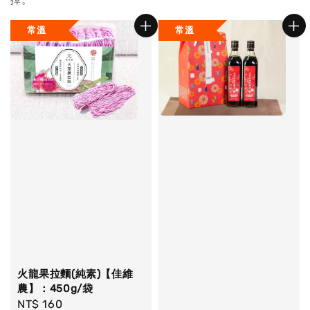
擇。
常溫
常溫
火龍果拉麵(純素)【佳維
農】：450g/袋
Regular
NT$ 160