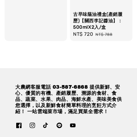
price
古早味蔭油禮盒(產銷履
歷)【關西李記醬油】：
500mlX2入/盒
Sale
NT$ 720
Regular
NT$ 788
price
price
大農網客服電話 03-587-6868 提供新鮮、安
心、優質的有機、產銷履歷、溯源的食材、食
品、蔬菜、水果、肉品、海鮮水產、美味美食供
您選擇，以及新鮮食材簡單料理的烹飪方式介
紹！ 一站雲端菜市場，滿足買菜全需求！