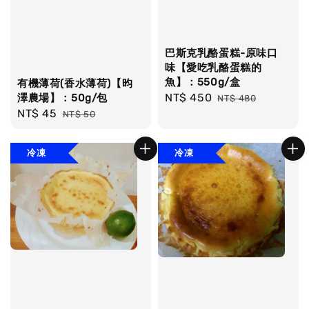
巴斯克乳酪蛋糕-原味口
味【愛吃乳酪蛋糕的
魚】：550g/盒
有機薄荷(香水薄荷)【昀
Sale
NT$ 450
Regular
澤農場】：50g/包
NT$ 480
Sale
NT$ 45
Regular
price
price
NT$ 50
price
price
冷凍
冷凍