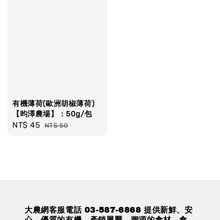
有機薄荷(歐洲胡椒薄荷)
【昀澤農場】：50g/包
Sale
NT$ 45
Regular
NT$ 50
price
price
大農網客服電話 03-587-6868 提供新鮮、安
心、優質的有機、產銷履歷、溯源的食材、食