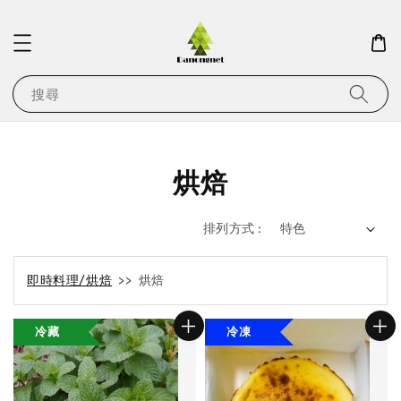
搜尋
烘焙
排列方式 :
即時料理/烘焙
>> 烘焙
冷藏
冷凍