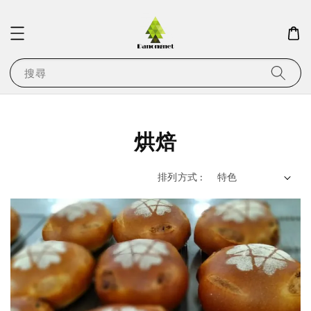
搜尋
烘焙
排列方式 :