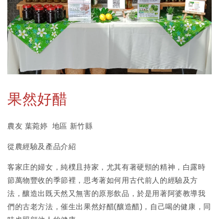
果然好醋
農友 葉菀婷 地區 新竹縣
從農經驗及產品介紹
客家庄的婦女，純樸且持家，尤其有著硬頸的精神，白露時
節萬物豐收的季節裡，思考著如何用古代前人的經驗及方
法，釀造出既天然又無害的原形飲品，於是用著阿婆教導我
們的古老方法，催生出果然好醋(釀造醋)，自己喝的健康，同