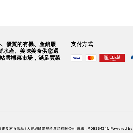
安心、優質的有機、產銷履
支付方式
鮮水產、美味美食供您選
一站雲端菜市場，滿足買菜
大農網食材直供站 (大農網國際農產運銷有限公司 統編：90535434). Powered b