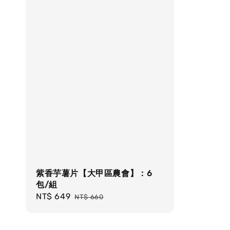
紫香芋薯片【大甲區農會】：6
包/組
Sale
NT$ 649
Regular
NT$ 660
price
price