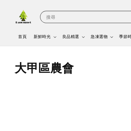
搜尋
首頁
新鮮時光
良品精選
急凍選物
季節
大甲區農會