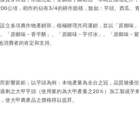
3.200公頃，稻作約佔有3/4的耕作面積，餘如：芋頭、西瓜
續設立各項農作物產銷班，積極辦理共同運銷，並以「原鄉味
」、「原鄉味－香芋酥」、「原鄉味－芋仔冰」、「原鄉味－
地消費者的肯定和支持。
動而影響甚鉅；以芋頭為例：本地產量為全台之冠，品質雖優
過剩之大甲芋頭（使用量約為大甲產量之20％）加工製成芋
品，使大甲農產品之價格得以提昇。