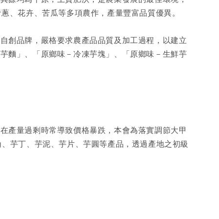
、青蔥、花卉、苦瓜等多項農作，產量豐富品質優異。
」自創品牌，嚴格要求農產品品質及加工過程，以建立
紫芋麵」、「原鄉味－冷凍芋塊」、「原鄉味－生鮮芋
但在產量過剩時常導致價格暴跌，本會為落實調節大甲
角、芋丁、芋泥、芋片、芋圓等產品，透過產地之初級