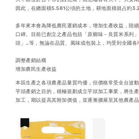
因此，在總面積5.581公頃的土地，耕地面積就占約
多年來本會為降低農民運銷成本，增加生產收益，陸
口碑。目前已創立之產品包括「原鄉味－良質米系列
頭」…等，無論在品質、風味或包裝上，均受到全國各
調整產銷結構
增加農民生產收益
本區生產之各項農產品量質均優，但價格常受全台波
芋頭產銷之目的，積極規劃成立芋頭加工事業，將生產
加工，期以提高其附加價值，並逐漸擴展至其他農產
優惠