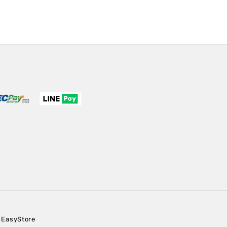
EasyStore
y