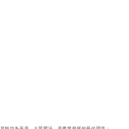
，其餘均為平原，土質肥沃，是農業發展的最佳環境；