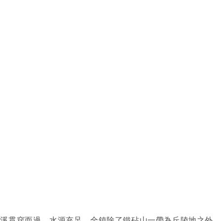
兩溪貫穿而過，水源充足，全鎮除了鐵砧山一帶為丘陵地之外