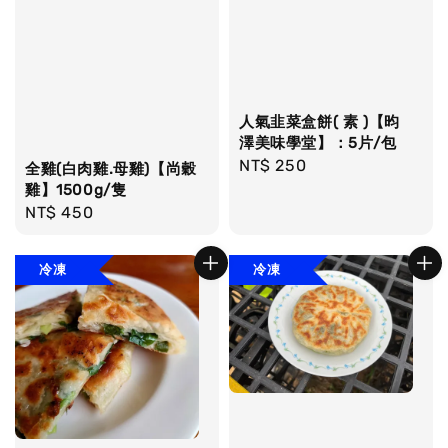
人氣韭菜盒餅( 素 )【昀
澤美味學堂】：5片/包
Regular
NT$ 250
全雞(白肉雞.母雞)【尚穀
price
雞】1500g/隻
Regular
NT$ 450
price
冷凍
冷凍