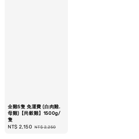
全雞5隻 免運費 (白肉雞.
母雞)【尚穀雞】1500g/
隻
Sale
NT$ 2,150
Regular
NT$ 2,250
price
price