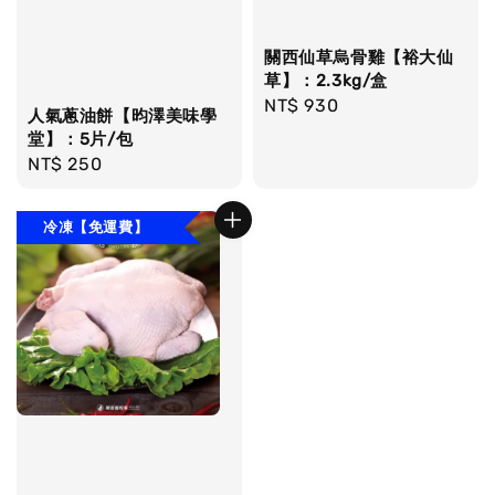
關西仙草烏骨雞【裕大仙
草】：2.3kg/盒
Regular
NT$ 930
人氣蔥油餅【昀澤美味學
price
堂】：5片/包
Regular
NT$ 250
price
冷凍【免運費】