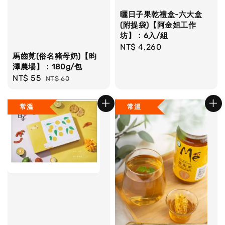
曬日子果乾禮盒-六大盒
(附提袋)【阿金姐工作
坊】：6入/組
Regular
NT$ 4,260
馬齒莧(俗名豬母奶)【昀
price
澤農場】：180g/包
Sale
NT$ 55
Regular
NT$ 60
price
price
常溫
常溫