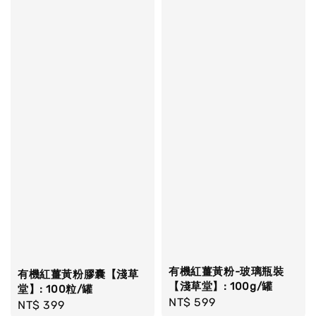
有機紅薑黃粉-玻璃瓶裝
有機紅薑黃粉膠囊【淺草
【淺草堂】: 100g/罐
堂】: 100粒/罐
Regular
NT$ 599
Regular
NT$ 399