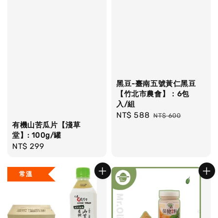
黑豆-臺南五號黃仁黑豆
【竹北市農會】：6包
入/組
Sale
NT$ 588
Regular
NT$ 600
有機山苦瓜片【淺草
price
price
堂】: 100g/罐
Regular
NT$ 299
price
常溫