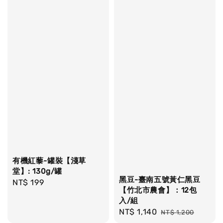
有機紅藜-罐裝【淺草
堂】: 130g/罐
黑豆-臺南五號黃仁黑豆
Regular
NT$ 199
【竹北市農會】：12包
price
入/組
Sale
NT$ 1,140
Regular
NT$ 1,200