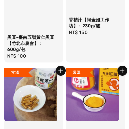
香桔汁【阿金姐工作
坊】：230g/罐
Regular
NT$ 150
黑豆-臺南五號黃仁黑豆
price
【竹北市農會】：
600g/包
Regular
NT$ 100
price
常溫
常溫