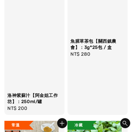
魚腥草茶包【關西鎮農
會】：3g*25包 / 盒
Regular
NT$ 280
price
洛神紫蘇汁【阿金姐工作
坊】：250ml/罐
Regular
NT$ 200
price
常溫
冷藏