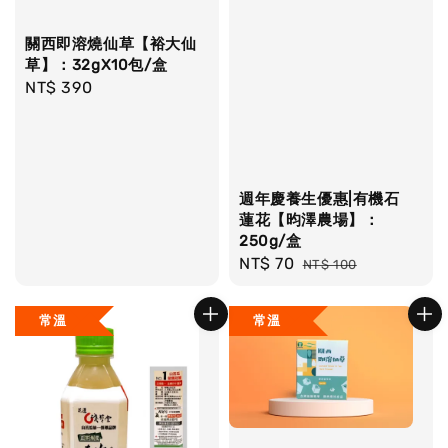
關西即溶燒仙草【裕大仙
草】：32gX10包/盒
Regular
NT$ 390
price
週年慶養生優惠|有機石
蓮花【昀澤農場】：
250g/盒
Sale
NT$ 70
Regular
NT$ 100
price
price
常溫
常溫