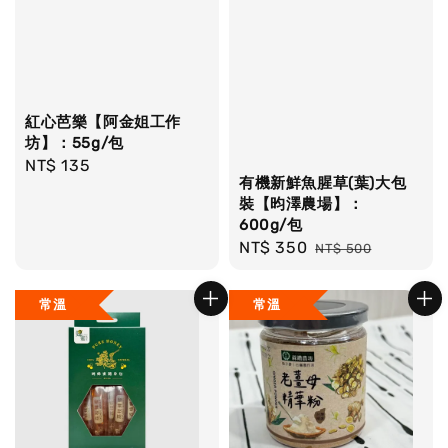
紅心芭樂【阿金姐工作
坊】：55g/包
Regular
NT$ 135
有機新鮮魚腥草(葉)大包
price
裝【昀澤農場】：
600g/包
Sale
NT$ 350
Regular
NT$ 500
price
price
常溫
常溫