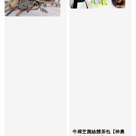
牛樟芝菌絲體茶包【神農