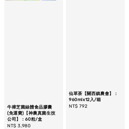
仙草茶【關西鎮農會】：
960mlx12入/箱
Regular
NT$ 792
牛樟芝菌絲體食品膠囊
price
(免運費)【神農真菌生技
公司】：60粒/盒
Regular
NT$ 3,980