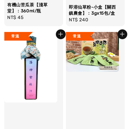
有機山苦瓜茶【淺草
即溶仙草粉-小盒【關西
堂】：360ml/瓶
鎮農會】：3gx15包/盒
Regular
NT$ 45
Regular
NT$ 240
price
price
常溫
常溫