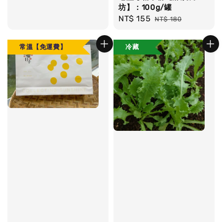
坊】：100g/罐
Sale
NT$ 155
Regular
NT$ 180
price
price
常溫【免運費】
冷藏