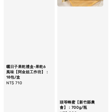
曬日子果乾禮盒-果乾6
風味【阿金姐工作坊】：
18包/盒
Regular
NT$ 710
price
頭等蜂蜜【新竹縣農
會】：700g/瓶