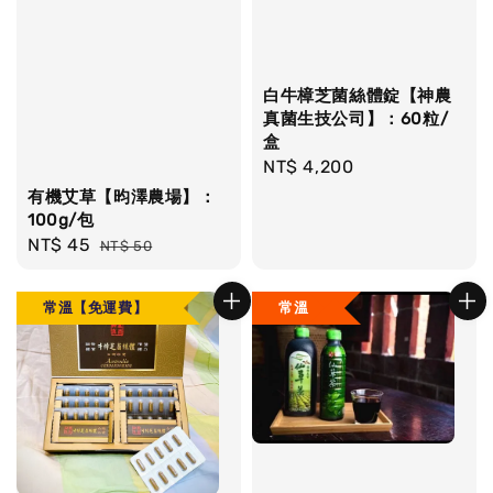
白牛樟芝菌絲體錠【神農
真菌生技公司】：60粒/
盒
Regular
NT$ 4,200
price
有機艾草【昀澤農場】：
100g/包
Sale
NT$ 45
Regular
NT$ 50
price
price
常溫【免運費】
常溫