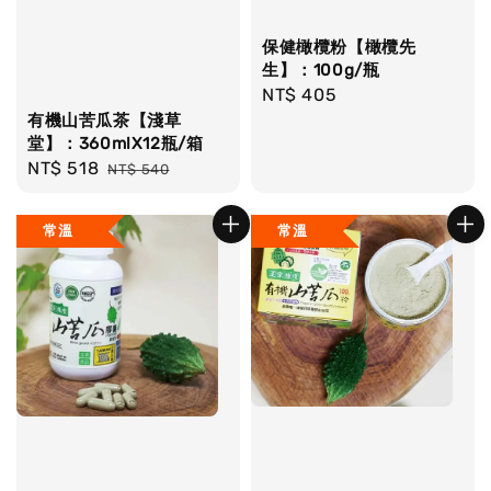
保健橄欖粉【橄欖先
生】：100g/瓶
Regular
NT$ 405
price
有機山苦瓜茶【淺草
堂】：360mlX12瓶/箱
Sale
NT$ 518
Regular
NT$ 540
price
price
常溫
常溫