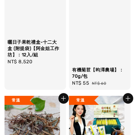
曬日子果乾禮盒-十二大
盒 (附提袋)【阿金姐工作
坊】：12入/組
Regular
NT$ 8,520
price
有機菊苣【昀澤農場】：
70g/包
Sale
NT$ 55
Regular
NT$ 60
price
price
常溫
常溫