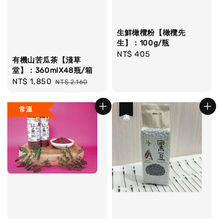
生鮮橄欖粉【橄欖先
生】：100g/瓶
Regular
NT$ 405
有機山苦瓜茶【淺草
price
堂】：360mlX48瓶/箱
Sale
NT$ 1,850
Regular
NT$ 2,160
price
price
常溫
優惠