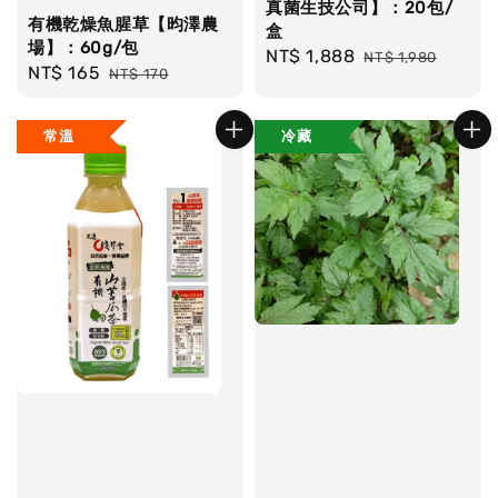
真菌生技公司】：20包/
有機乾燥魚腥草【昀澤農
盒
場】：60g/包
Sale
NT$ 1,888
Regular
NT$ 1,980
Sale
NT$ 165
Regular
NT$ 170
price
price
price
price
常溫
冷藏