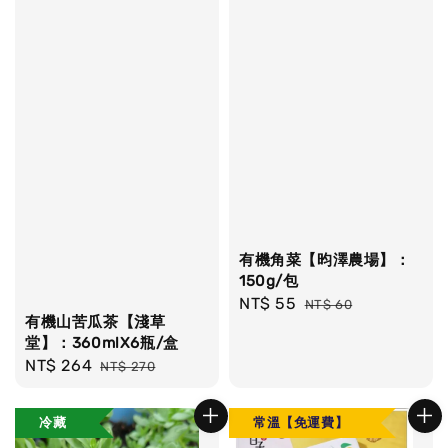
有機角菜【昀澤農場】：
150g/包
Sale
NT$ 55
Regular
NT$ 60
有機山苦瓜茶【淺草
price
price
堂】：360mlX6瓶/盒
Sale
NT$ 264
Regular
NT$ 270
price
price
冷藏
常溫【免運費】