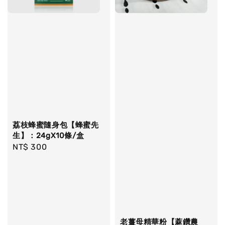
荔枝蜂蜜隨身包【蜂蜜先
生】：24gX10條/盒
Regular
NT$ 300
price
老薑母精華粉【蔴鑽農