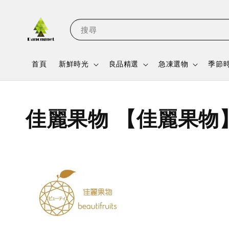
搜尋
首頁
新鮮時光
良品精選
急凍選物
季節
佳麗果物 【佳麗果物