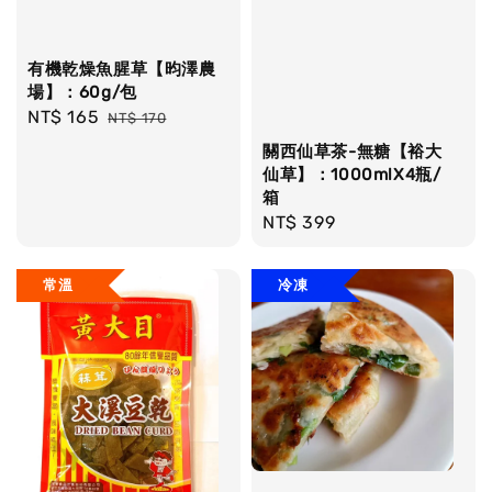
有機乾燥魚腥草【昀澤農
場】：60g/包
Sale
NT$ 165
Regular
NT$ 170
price
price
關西仙草茶-無糖【裕大
仙草】：1000mlX4瓶/
箱
Regular
NT$ 399
price
常溫
冷凍