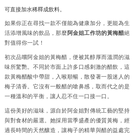
可直接加水稀釋成飲料。
如果你正在尋找一款不僅能為健康加分，更能為生
活添增風味的飲品，那麼
阿金姐工作坊的黃梅醋
絕
對值得你一試！
初次品嚐阿金姐的黃梅醋，便被其醇厚而溫潤的滋
味所驚艷。不同於市面上許多口感刺激的醋飲，這
款黃梅醋酸中帶甜，入喉順暢，散發著一股迷人的
梅子清香。它沒有一般醋的嗆鼻感，取而代之的是
一種溫和的平衡，讓人忍不住一口接一口。
這份美好的滋味，源自於阿金姐對傳統工藝的堅持
與對食材的嚴選。她採用當季盛產的優質黃梅，經
過長時間的天然釀造，讓梅子的精華與醋的益處完