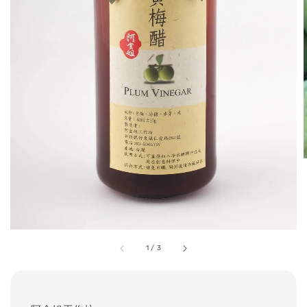
1
/
3