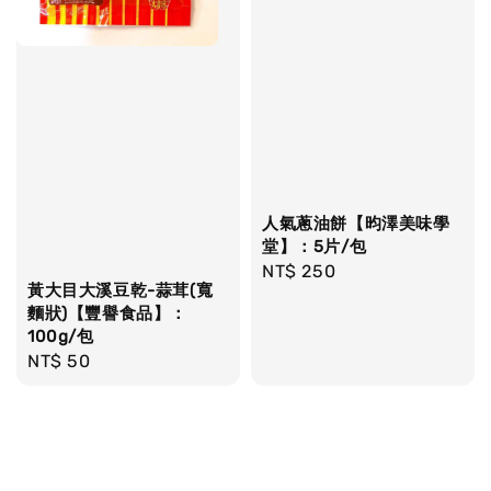
人氣蔥油餅【昀澤美味學
堂】：5片/包
Regular
NT$ 250
黃大目大溪豆乾-蒜茸(寬
price
麵狀)【豐譽食品】：
100g/包
Regular
NT$ 50
price