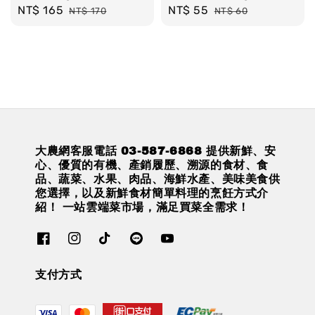
Sale
NT$ 165
Regular
Sale
NT$ 55
Regular
NT$ 170
NT$ 60
price
price
price
price
大農網客服電話 03-587-6868 提供新鮮、安
心、優質的有機、產銷履歷、溯源的食材、食
品、蔬菜、水果、肉品、海鮮水產、美味美食供
您選擇，以及新鮮食材簡單料理的烹飪方式介
紹！ 一站雲端菜市場，滿足買菜全需求！
支付方式