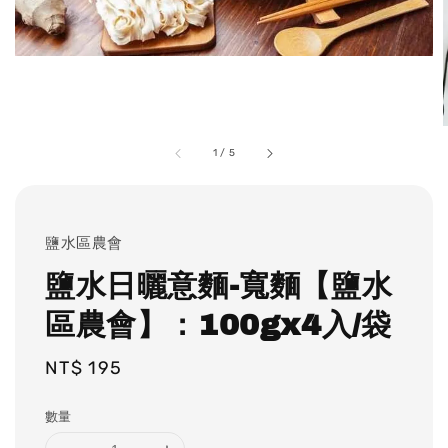
1
/
5
鹽水區農會
鹽水日曬意麵-寬麵【鹽水
區農會】：100gx4入/袋
Regular
NT$ 195
price
數量