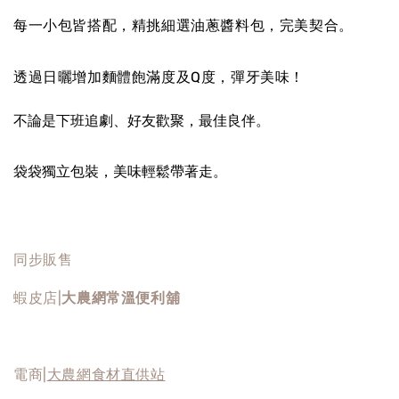
每一小包皆搭配，精挑細選油蔥醬料包，完美契合。
透過日曬增加麵體飽滿度及Q度，彈牙美味！
不論是下班追劇、好友歡聚，最佳良伴。
袋袋獨立包裝，美味輕鬆帶著走。
同步販售
蝦皮店|
大農網常溫便利舖
電商|
大農網食材直供站