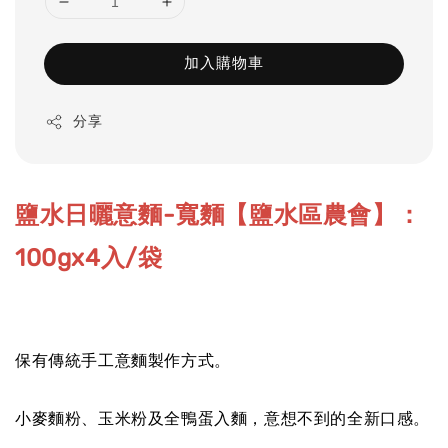
加入購物車
分享
鹽水日曬意麵-寬麵【鹽水區農會】：
100gx4入/袋
保有傳統手工意麵製作方式。
小麥麵粉、玉米粉及全鴨蛋入麵，意想不到的全新口感。