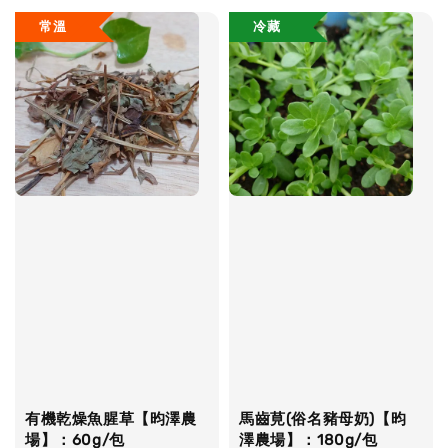
常溫
冷藏
有機乾燥魚腥草【昀澤農
馬齒莧(俗名豬母奶)【昀
場】：60g/包
澤農場】：180g/包