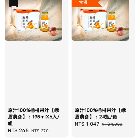
常溫
優惠
原汁100%桶柑果汁【峨
原汁100%桶柑果汁【峨
眉農會】：195mlX6入/
眉農會】：24瓶/箱
組
Sale
NT$ 1,047
Regular
NT$ 1,080
Sale
NT$ 265
Regular
NT$ 270
price
price
price
price