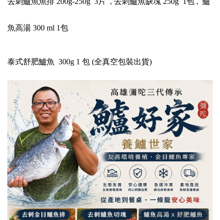
去刺鱸魚魚排 200g-250g 3片 , 去刺鱸魚缺塊 250g 1包 , 鱸
魚高湯 300 ml 1包
泰式舒肥鱸魚 300g 1 包 (全真空包裝出貨)