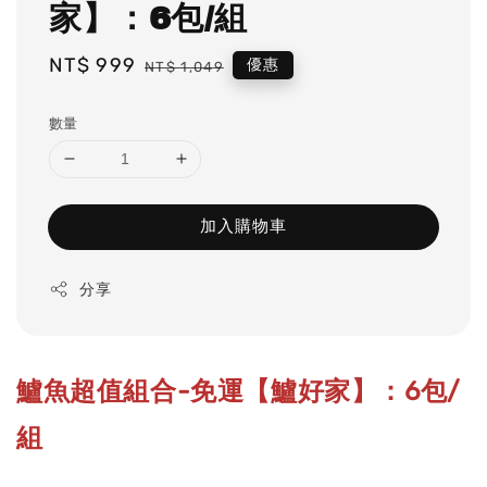
家】：6包/組
Sale
NT$ 999
Regular
優惠
NT$ 1,049
price
price
數量
加入購物車
分享
鱸魚超值組合-免運【鱸好家】：6包/
組