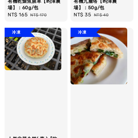
有機乾燥魚腥草【昀澤農
有機九層塔【昀澤農
場】：60g/包
場】：50g/包
Sale
NT$ 165
Regular
Sale
NT$ 35
Regular
NT$ 170
NT$ 40
price
price
price
price
冷凍
冷凍