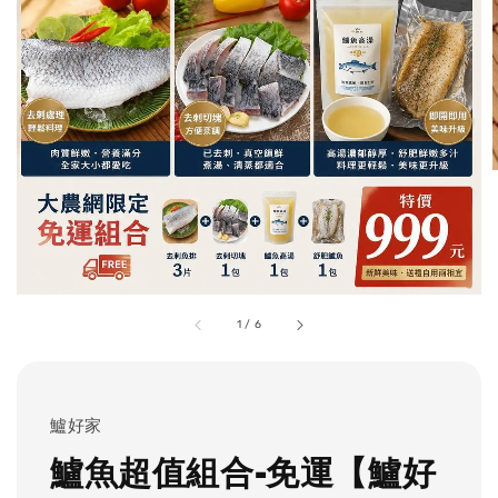
1
/
6
鱸好家
鱸魚超值組合-免運【鱸好