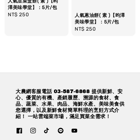
人氣韭菜盒餅( 素 )【昀
澤美味學堂】：5片/包
Regular
NT$ 250
人氣蔥油餅( 素 )【昀澤
price
美味學堂】：5片/包
Regular
NT$ 250
price
大農網客服電話 03-587-6868 提供新鮮、安
心、優質的有機、產銷履歷、溯源的食材、食
品、蔬菜、水果、肉品、海鮮水產、美味美食供
您選擇，以及新鮮食材簡單料理的烹飪方式介
紹！ 一站雲端菜市場，滿足買菜全需求！