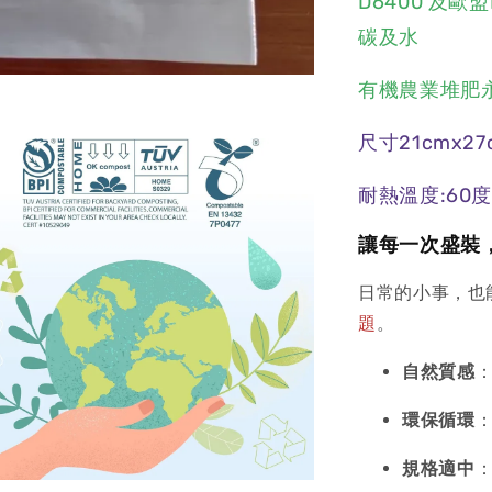
D6400 及歐
碳及水
有機農業堆肥
尺寸21cmx27
耐熱溫度:60度
讓每一次盛裝，
日常的小事，也
題
。
自然質感
環保循環
規格適中