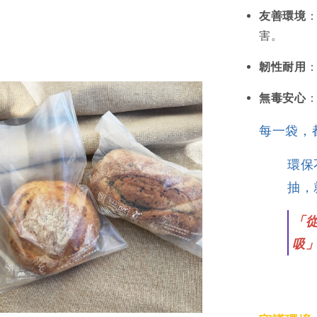
友善環境
害。
韌性耐用
無毒安心
每一袋，
環保
抽，
「
吸