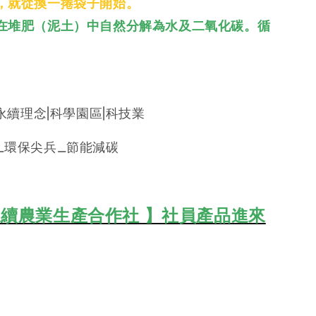
，就從換一捲袋子開始。
在堆肥（泥土）中自然分解為水及二氧化碳。循
|永續理念|科學園區|科技業
_環保尖兵_節能減碳
續農業生產合作社 】社員產品進來