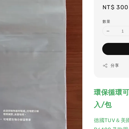
Regular
NT$ 300
price
數量
分享
環保循環可
入/包
德國TUV＆美