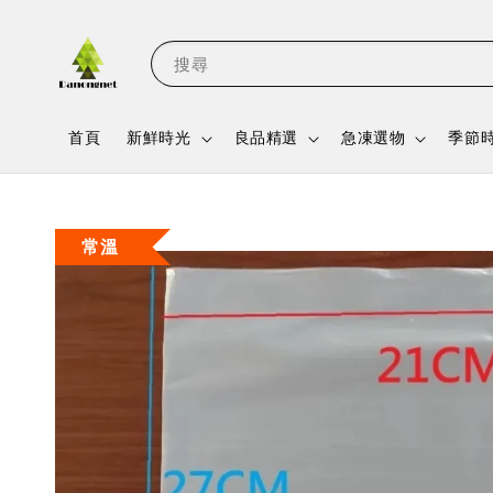
搜尋
首頁
新鮮時光
良品精選
急凍選物
季節
常溫