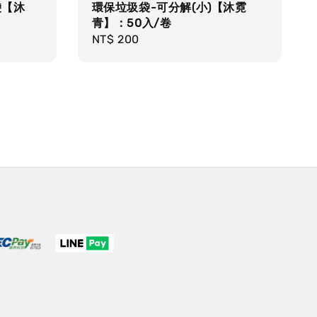
袋【沐
環保垃圾袋-可分解(小)【沐霓
青】：50入/卷
Regular
NT$ 200
price