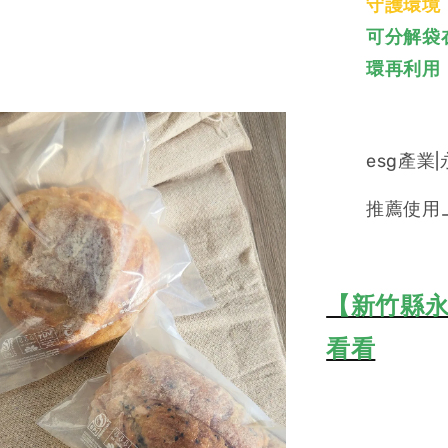
守護環境
可分解袋
環再利用
esg產業
推薦使用
【新竹縣永
看看