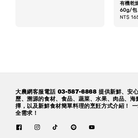
有機乾
price
price
60g/包
Sale
NT$ 16
price
大農網客服電話 03-587-6868 提供新鮮、
歷、溯源的食材、食品、蔬菜、水果、肉品、海
擇，以及新鮮食材簡單料理的烹飪方式介紹！ 
全需求！