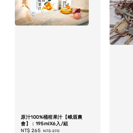
原汁100%桶柑果汁【峨眉農
會】：195mlX6入/組
Sale
NT$ 265
Regular
NT$ 270