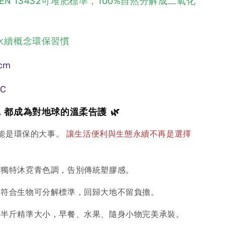
盟EN 13432可堆肥標準，100%自然分解成二氧化
永續概念環保習慣
cm
C
都成為對地球的溫柔告護 🌿
能是環保的大事。
讓生活便利與生態永續不再是選擇
：獨特沐霓青色調，告別傳統塑膠感。
：符合生物可分解標準，回歸大地不留負擔。
：半斤精準大小，早餐、水果、隨身小物完美承裝。