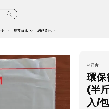
時令
農業資訊
網站資訊
沐霓青
環保
(半
入/