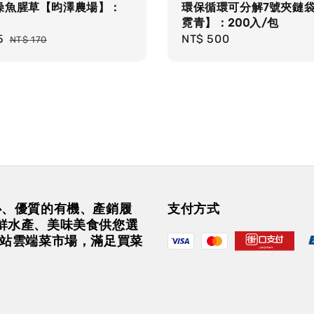
燥魚腥草【昀澤農場】：
環保循環可分解7號夾鏈
霓青】：200入/包
5
Regular
Regular
NT$ 500
NT$ 170
price
price
安心、優質的有機、產銷履
支付方式
鮮水產、美味美食供您選
一站雲端菜市場，滿足買菜