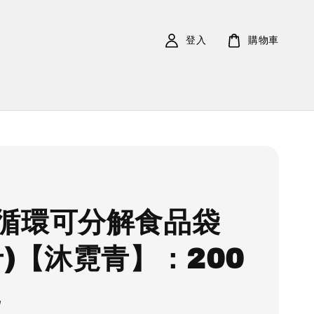
登入
購物車
循環可分解食品袋
斤)【沐霓青】：200
包