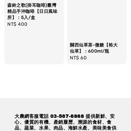
森鈴之歌(掛耳咖啡)臺灣
精品手沖咖啡【日日風味
所】：5入/盒
Regular
NT$ 400
price
關西仙草茶-微糖【裕大
仙草】：600ml/瓶
Regular
NT$ 60
price
大農網客服電話 03-587-6868 提供新鮮、安
心、優質的有機、產銷履歷、溯源的食材、食
品、蔬菜、水果、肉品、海鮮水產、美味美食供