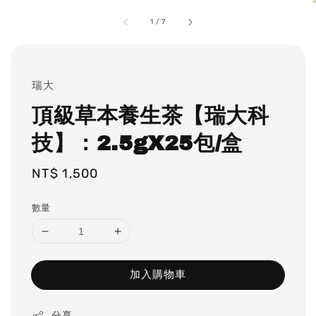
1
/
7
瑞大
頂級草本養生茶【瑞大科
技】：2.5gX25包/盒
Regular
NT$ 1,500
price
數量
加入購物車
分享