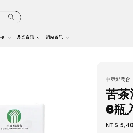
時令
農業資訊
網站資訊
中寮鄉農會
苦茶
6瓶
Sale
NT$ 5,4