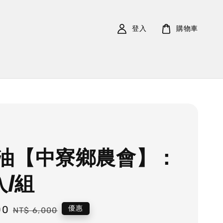
登入
購物車
油【中寮鄉農會】：
入/組
00
Regular
優惠
NT$ 6,000