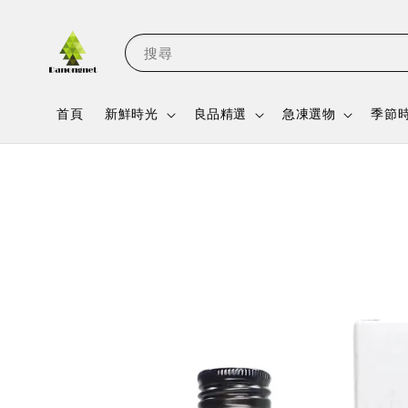
搜尋
首頁
新鮮時光
良品精選
急凍選物
季節