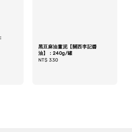
：
黑豆麻油薑泥【關西李記醬
油】：240g/罐
Regular
NT$ 330
price