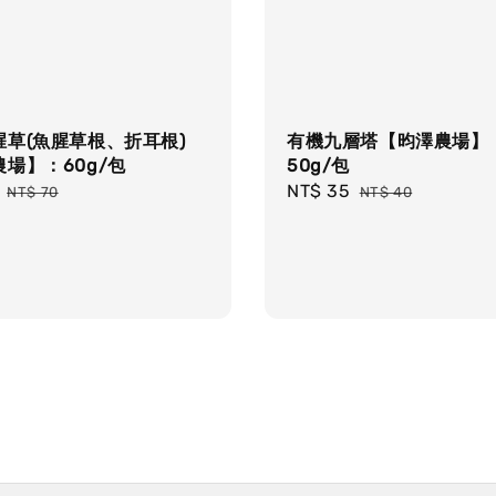
腥草(魚腥草根、折耳根)
有機九層塔【昀澤農場】
場】：60g/包
50g/包
Regular
Sale
NT$ 35
Regular
NT$ 70
NT$ 40
price
price
price