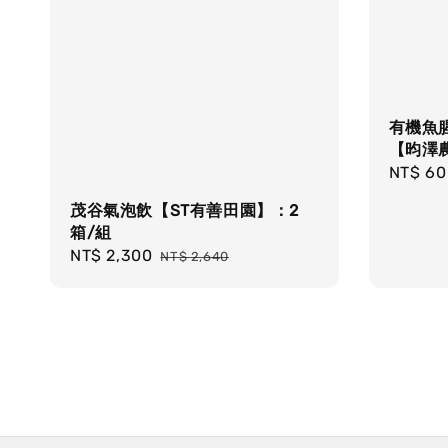
有機魚
【昀澤農
Sale
NT$ 60
price
茂谷氣泡飲【ST有善田園】：2
箱/組
Sale
NT$ 2,300
Regular
NT$ 2,640
price
price