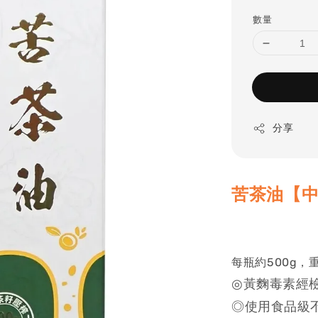
price
數量
分享
苦茶油【中
每瓶約500g，重
◎黃麴毒素經
◎使用食品級