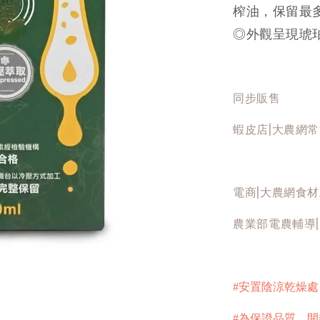
榨油，保留最
◎外觀呈現琥
同步販售
蝦皮店|大農網
電商|大農網食
農業部電農輔導
#安置陰涼乾燥
#為保證品質，