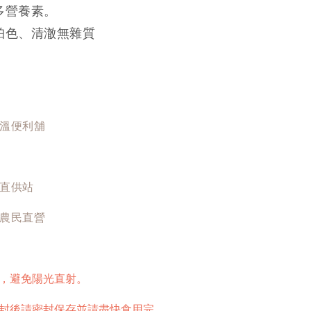
多營養素。
珀色、清澈無雜質
常溫便利舖
材直供站
|農民直營
處，避免陽光直射
。
開封後請密封保存並請盡快食用完。