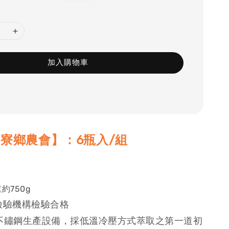
price
加入購物車
寮鄉農會】：6瓶入/組
約750g
檢驗機構檢驗合格
不鏽鋼生產設備，採低溫冷壓方式萃取之第一道初