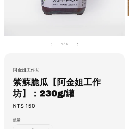
1
/
4
阿金姐工作坊
紫蘇脆瓜【阿金姐工作
坊】：230g/罐
Regular
NT$ 150
price
數量