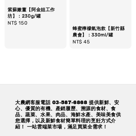
紫蘇嫩薑【阿金姐工作
坊】：230g/罐
Regular
NT$ 150
蜂蜜檸檬氣泡飲【新竹縣
price
農會】：330ml/罐
Regular
NT$ 45
price
大農網客服電話 03-587-6868 提供新鮮、安
心、優質的有機、產銷履歷、溯源的食材、食
品、蔬菜、水果、肉品、海鮮水產、美味美食供
您選擇，以及新鮮食材簡單料理的烹飪方式介
紹！ 一站雲端菜市場，滿足買菜全需求！