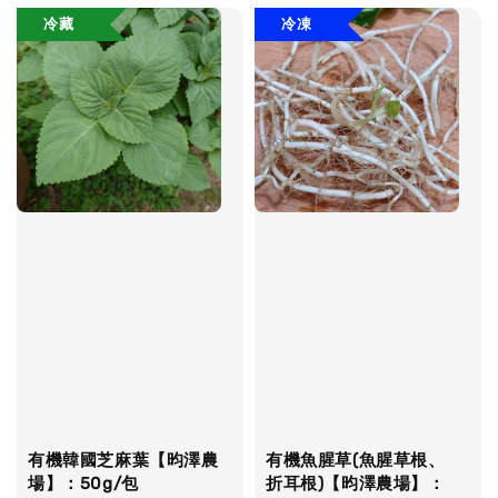
冷藏
冷凍
有機韓國芝麻葉【昀澤農
有機魚腥草(魚腥草根、
場】：50g/包
折耳根)【昀澤農場】：