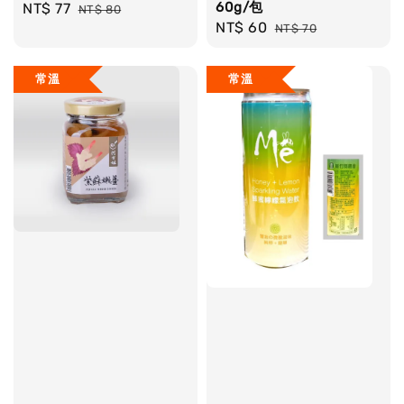
60g/包
Sale
NT$ 77
Regular
NT$ 80
Sale
NT$ 60
Regular
price
price
NT$ 70
price
price
常溫
常溫