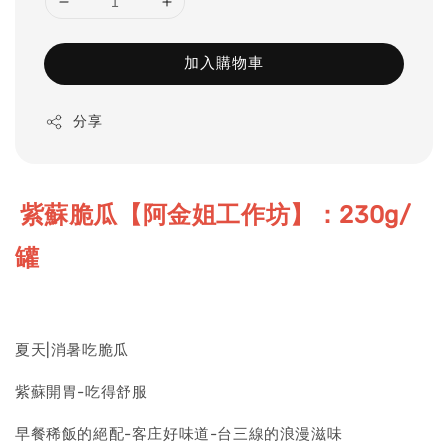
加入購物車
分享
紫蘇脆瓜【阿金姐工作坊】：230g/
罐
夏天|消暑吃脆瓜
紫蘇開胃-吃得舒服
早餐稀飯的絕配-客庄好味道-台三線的浪漫滋味