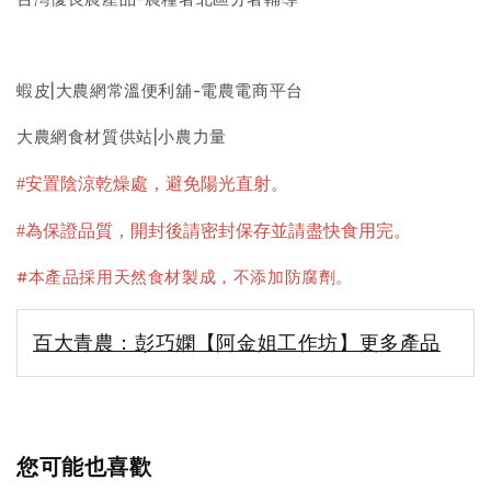
蝦皮|大農網常溫便利舖-電農電商平台
大農網食材質供站|小農力量
#安置陰涼乾燥處，避免陽光直射
。
#為保證品質，開封後請密封保存並請盡快食用完。
#本產品採用天然食材製成，不添加防腐劑。
百大青農：彭巧嫻【阿金姐工作坊】更多產品
您可能也喜歡