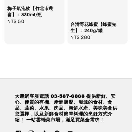
梅子氣泡飲【竹北市農
會】：330ml/瓶
Regular
NT$ 50
台灣野花蜂蜜【蜂蜜先
price
生】：240g/罐
Regular
NT$ 280
price
大農網客服電話 03-587-6868 提供新鮮、安
心、優質的有機、產銷履歷、溯源的食材、食
品、蔬菜、水果、肉品、海鮮水產、美味美食供
您選擇，以及新鮮食材簡單料理的烹飪方式介
紹！ 一站雲端菜市場，滿足買菜全需求！