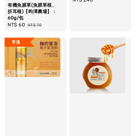
有機魚腥草(魚腥草根、
price
折耳根)【昀澤農場】：
60g/包
Sale
NT$ 60
Regular
NT$ 70
price
price
常溫