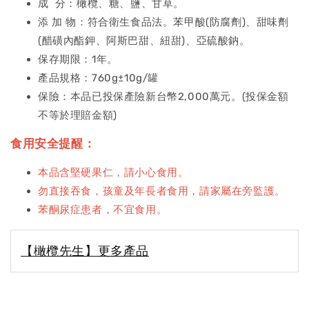
成 分：橄欖、糖、鹽、甘草。
添 加 物：符合衛生食品法。苯甲酸(防腐劑)、甜味劑
(醋磺內酯鉀、阿斯巴甜、紐甜)、亞硫酸鈉。
保存期限：1年。
產品規格：760g±10g/罐
保險：本品已投保產險新台幣2,000萬元。(投保金額
不等於理賠金額)
食用安全提醒：
本品含堅硬果仁，請小心食用。
勿直接吞食，孩童及年長者食用，請家屬在旁監護。
苯酮尿症患者，不宜食用。
【橄欖先生】更多產品