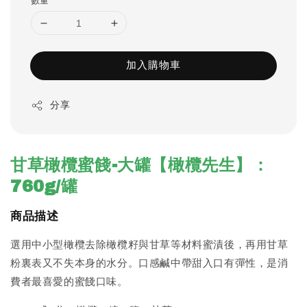
數量
加入購物車
分享
甘草橄欖蜜餞-大罐【橄欖先生】：
760g/罐
商品描述
選用中小型橄欖去除橄欖籽與甘草等材料蜜漬後，再用甘草
粉裏表又不失本身的水分。口感鹹中帶甜入口有彈性，是消
費者最喜愛的蜜餞口味。