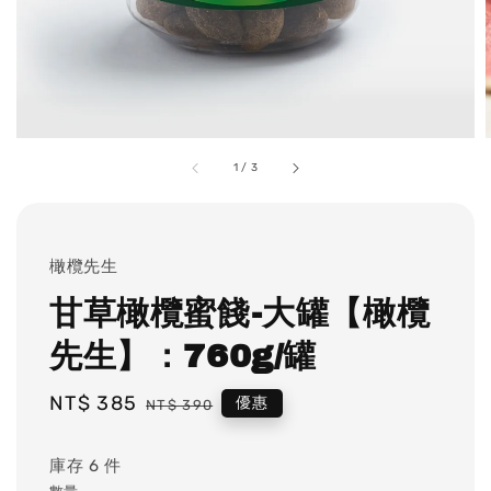
1
/
3
橄欖先生
甘草橄欖蜜餞-大罐【橄欖
先生】：760g/罐
Sale
NT$ 385
Regular
優惠
NT$ 390
price
price
庫存 6 件