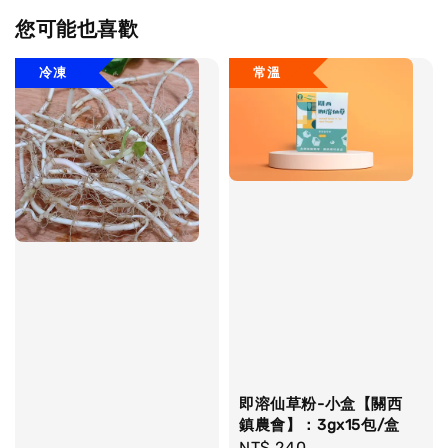
您可能也喜歡
冷凍
常溫
即溶仙草粉-小盒【關西
鎮農會】：3gx15包/盒
Regular
NT$ 240