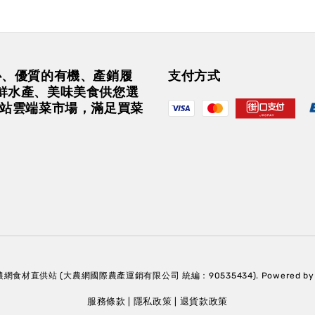
安心、優質的有機、產銷履
支付方式
鮮水產、美味美食供您選
一站雲端菜市場，滿足買菜
大農網食材直供站 (大農網國際農產運銷有限公司 統編：90535434). Powered b
服務條款
隱私政策
退貨款政策
|
|