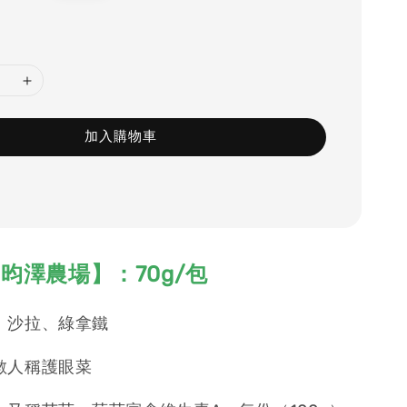
price
加入購物車
昀澤農場】：70g/包
、沙拉、綠拿鐵
數人稱護眼菜