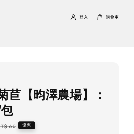
登入
購物車
菊苣【昀澤農場】：
/包
Regular
優惠
NT$ 60