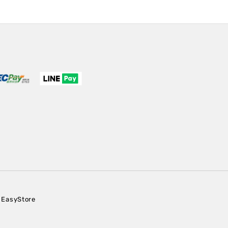
EasyStore
y