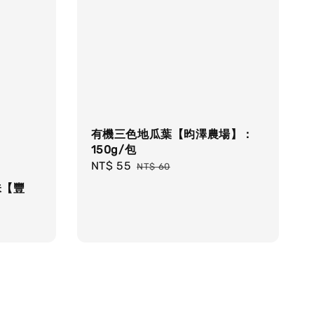
有機三色地瓜葉【昀澤農場】：
150g/包
Sale
NT$ 55
Regular
NT$ 60
price
price
味【豐