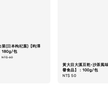
力菜(日本枸杞葉)【昀澤
180g/包
Regular
NT$ 60
price
黃大目大溪豆乾-沙茶風
譽食品】：100g/包
Regular
NT$ 50
price