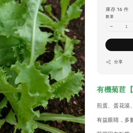
price
庫存 16 件
數量
分享
有機菊苣【
煎蛋、蛋花湯
有益眼睛，多