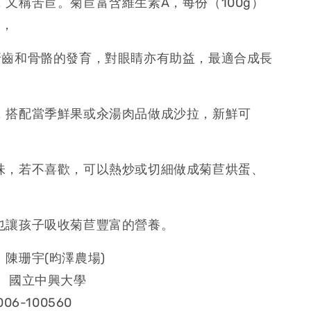
又稱苦苣。菊苣富含維生素A，每份（100g）
U，
牙齒和骨骼的發育，對眼睛亦有助益，最適合成長
，搭配當季鮮果或汆湯肉品做成沙拉，新鮮可
味，若不喜歡，可以熱炒或切細做成菊苣烘蛋、
也讓孩子吸收菊苣豐富的營養。
陳珊宇(昀澤農場)
： 國立中興大學
06-100560