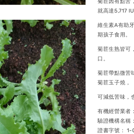
菊苣因有點苦，
就高達5,717 I
維生素A有助
期孩子食用。
菊苣生熟皆可
口。
菊苣帶點微苦
菊苣玉子燒，
可減低苦味，
有機經營業者：
驗證機構名稱
證書字號： 1-0