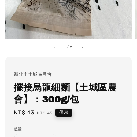
1
/
9
新北市土城區農會
擺接烏龍細麵【土城區農
會】：300g/包
Sale
NT$ 43
Regular
優惠
NT$ 45
price
price
數量