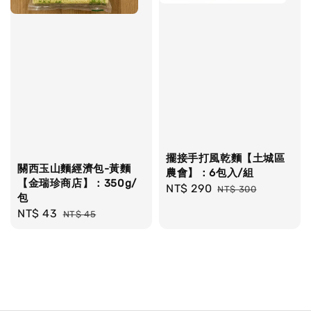
擺接手打風乾麵【土城區
關西玉山麵經濟包-黃麵
農會】：6包入/組
【金瑞珍商店】：350g/
Sale
NT$ 290
Regular
NT$ 300
包
price
price
Sale
NT$ 43
Regular
NT$ 45
price
price