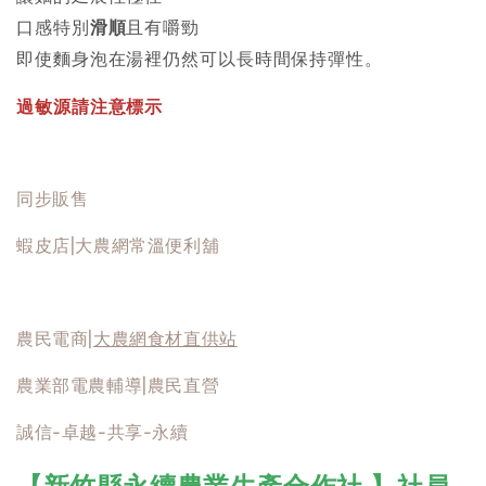
口感特別
滑順
且有嚼勁
即使麵身泡在湯裡仍然可以長時間保持彈性。
過敏源請注意標示
同步販售
蝦皮店|大農網常溫便利舖
農民電商|
大農網食材直供站
農業部電農輔導|農民直營
誠信-卓越-共享-永續