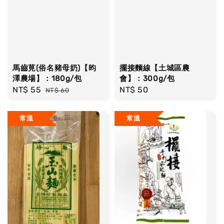
馬齒莧(俗名豬母奶)【昀
擺接麵線【土城區農
澤農場】：180g/包
會】：300g/包
Sale
NT$ 55
Regular
Regular
NT$ 50
NT$ 60
price
price
price
常溫
常溫