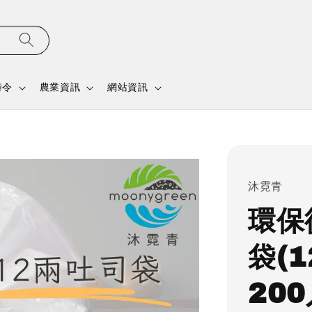
時令
農業資訊
網站資訊
沐霓青
環保
袋(
200