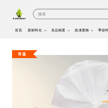
搜尋
首頁
新鮮時光
良品精選
急凍選物
季節
常溫