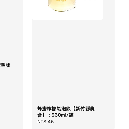
標準版
蜂蜜檸檬氣泡飲【新竹縣農
會】：330ml/罐
Regular
NT$ 45
price