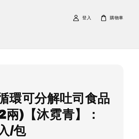
登入
購物車
循環可分解吐司食品
12兩)【沐霓青】：
入/包