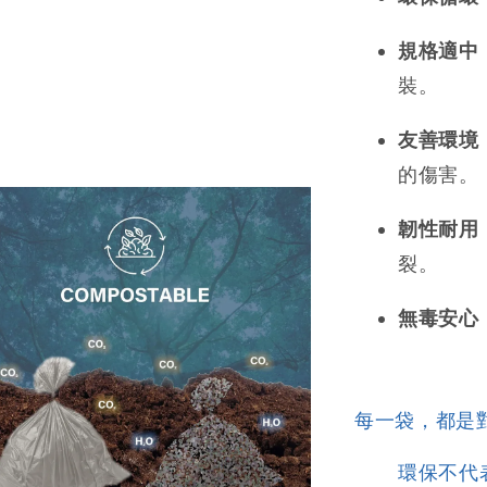
規格適中
裝。
友善環境
的傷害。
韌性耐用
裂。
無毒安心
每一袋，都是
環保不代