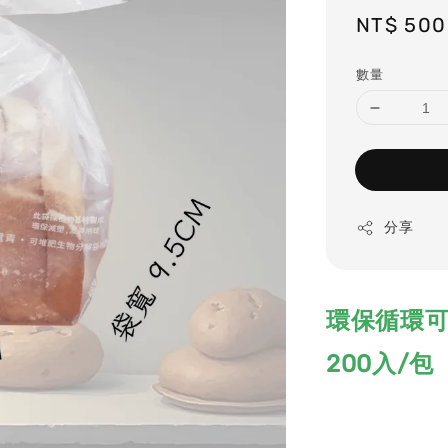
Regular
NT$ 500
price
數量
分享
環保循環可
200入/包