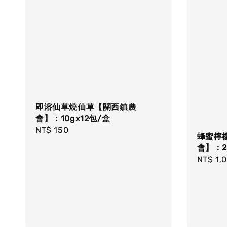
即溶仙草燒仙草【關西鎮農
會】：10gx12包/盒
Regular
NT$ 150
蜂蜜檸
price
會】：2
Regula
NT$ 1,
price