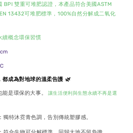
國 BPI 雙重可堆肥認證，本產品符合美國ASTM
盟EN 13432可堆肥標準，100%自然分解成二氧化
永續概念環保習慣
cm
C
都成為對地球的溫柔告護 🌿
也能是環保的大事。
讓生活便利與生態永續不再是選
：獨特沐霓青色調，告別傳統塑膠感。
：符合生物可分解標準，回歸大地不留負擔。