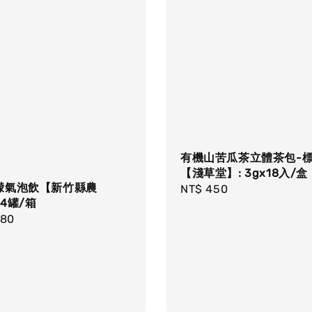
有機山苦瓜茶立體茶包-
【淺草堂】: 3gx18入/盒
檬氣泡飲【新竹縣農
Regular
NT$ 450
4罐/箱
price
r
080