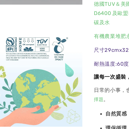
德國TUV＆美
D6400 及歐
碳及水
有機農業堆肥
尺寸29cmx32
耐熱溫度:60度
讓每一次盛裝，
日常的小事，
。
擇題
自然質感
環保循環