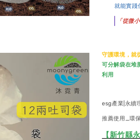
就能實踐
「從微小
守護環境，就
可分解袋在堆
利用
esg產業|永續
推薦使用_環
【新竹縣永