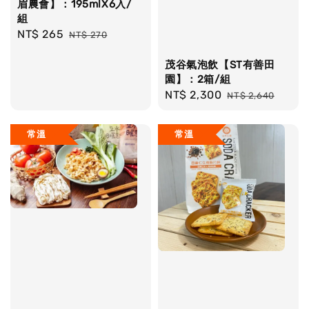
眉農會】：195mlX6入/
組
Sale
NT$ 265
Regular
NT$ 270
price
price
茂谷氣泡飲【ST有善田
園】：2箱/組
Sale
NT$ 2,300
Regular
NT$ 2,640
price
price
常溫
常溫