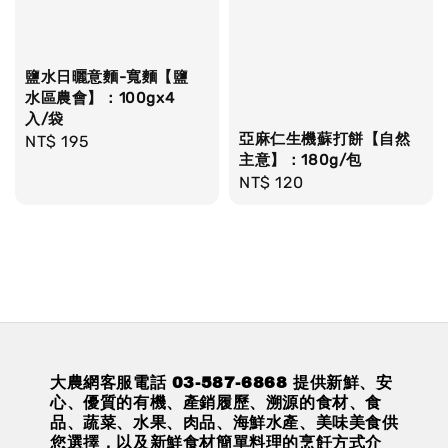
鹽水日曬意麵-寬麵【鹽
水區農會】：100gx4
入/袋
亞麻仁生機蘇打餅【自然
Regular
NT$ 195
主意】：180g/包
price
Regular
NT$ 120
price
大農網客服電話 03-587-6868 提供新鮮、安
心、優質的有機、產銷履歷、溯源的食材、食
品、蔬菜、水果、肉品、海鮮水產、美味美食供
您選擇，以及新鮮食材簡單料理的烹飪方式介