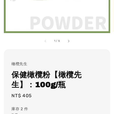
1
/
5
橄欖先生
保健橄欖粉【橄欖先
生】：100g/瓶
Regular
NT$ 405
price
庫存 2 件