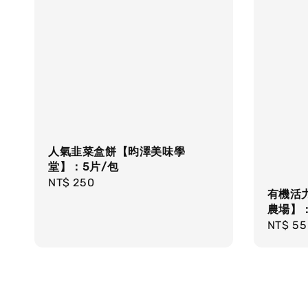
人氣韭菜盒餅【昀澤美味學
堂】：5片/包
Regular
NT$ 250
有機活
price
農場】：
Sale
NT$ 55
price