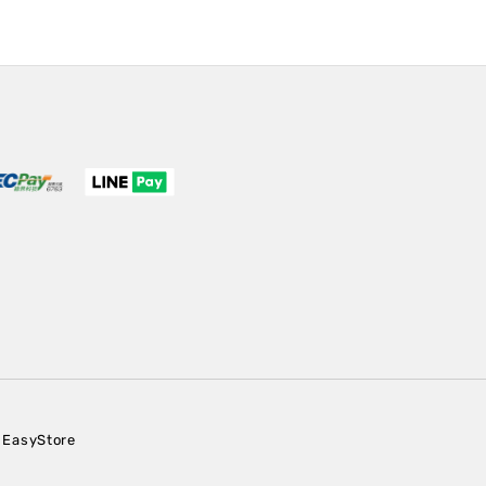
EasyStore
y