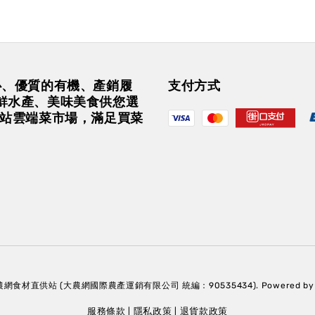
安心、優質的有機、產銷履
支付方式
鮮水產、美味美食供您選
一站雲端菜市場，滿足買菜
大農網食材直供站 (大農網國際農產運銷有限公司 統編：90535434). Powered b
服務條款
隱私政策
退貨款政策
|
|