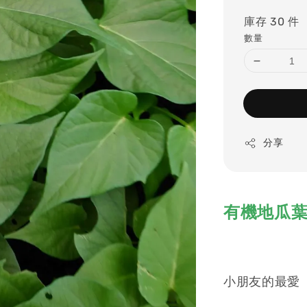
price
庫存 30 件
數量
分享
有機地瓜葉
小朋友的最愛