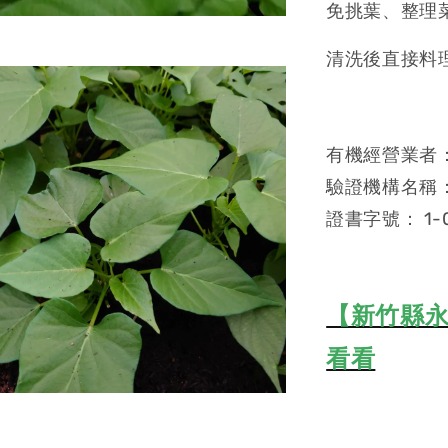
免挑葉、整理
清洗後直接料
有機經營業者：
驗證機構名稱
證書字號： 1-0
【新竹縣永
看看