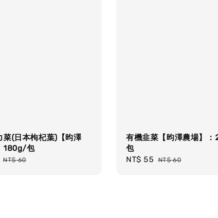
力菜(日本枸杞葉)【昀澤
有機韭菜【昀澤農場】：20
180g/包
包
Regular
Sale
NT$ 55
Regular
NT$ 60
NT$ 60
price
price
price