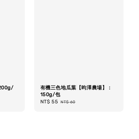
0g/
有機三色地瓜葉【昀澤農場】：
150g/包
Sale
NT$ 55
Regular
NT$ 60
price
price