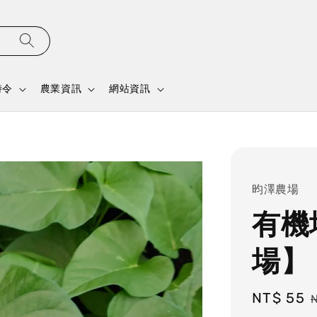
時令
農業資訊
網站資訊
昀澤農場
有機
場】
Sale
NT$ 55