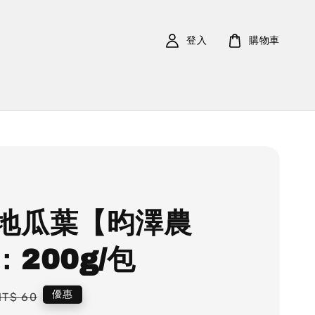
登入
購物車
地瓜葉【昀澤農
：200g/包
Regular
優惠
NT$ 60