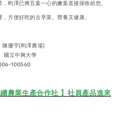
菜，昀澤已將五葉一心的嫩葉直接採收給您。
理，方便好吃的古早菜。營養又健康。
陳珊宇(昀澤農場)
： 國立中興大學
06-100560
續農業生產合作社 】社員產品進來