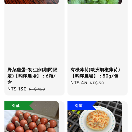
野菜雞蛋-初生卵(期間限
有機薄荷(歐洲胡椒薄荷)
定)【昀澤農場】：6顆/
【昀澤農場】：50g/包
盒
Sale
NT$ 45
Regular
NT$ 50
Sale
NT$ 130
Regular
NT$ 150
price
price
price
price
冷藏
冷凍