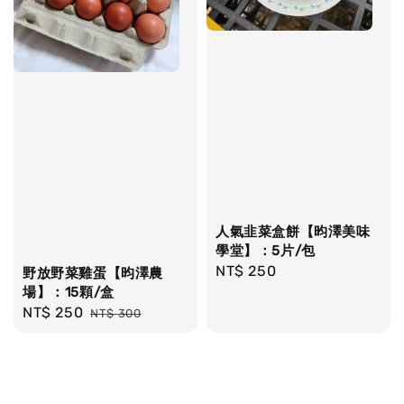
人氣韭菜盒餅【昀澤美味
學堂】：5片/包
Regular
NT$ 250
野放野菜雞蛋【昀澤農
場】：15顆/盒
price
Sale
NT$ 250
Regular
NT$ 300
price
price