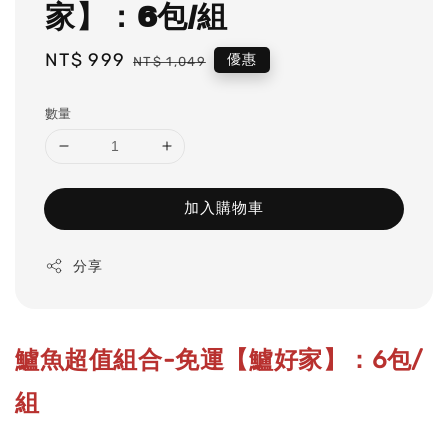
家】：6包/組
Sale
NT$ 999
Regular
優惠
NT$ 1,049
price
price
數量
加入購物車
分享
鱸魚超值組合-免運【鱸好家】：6包/
組