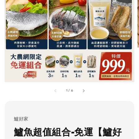
1
/
6
鱸好家
鱸魚超值組合-免運【鱸好