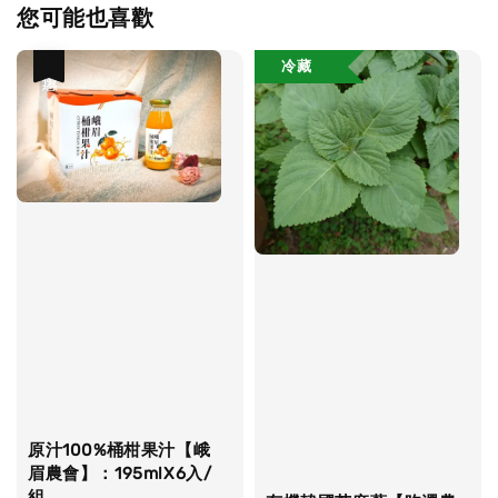
您可能也喜歡
冷藏
優惠
原汁100%桶柑果汁【峨
眉農會】：195mlX6入/
組