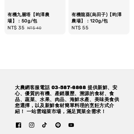
有機九層塔【昀澤農
有機龍葵(烏田子)【昀澤
場】：50g/包
農場】：120g/包
Sale
NT$ 35
Regular
Regular
NT$ 55
NT$ 40
price
price
price
大農網客服電話 03-587-6868 提供新鮮、安
心、優質的有機、產銷履歷、溯源的食材、食
品、蔬菜、水果、肉品、海鮮水產、美味美食供
您選擇，以及新鮮食材簡單料理的烹飪方式介
紹！ 一站雲端菜市場，滿足買菜全需求！