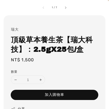
1
/
7
瑞大
頂級草本養生茶【瑞大科
技】：2.5gX25包/盒
Regular
NT$ 1,500
price
數量
加入購物車
分享