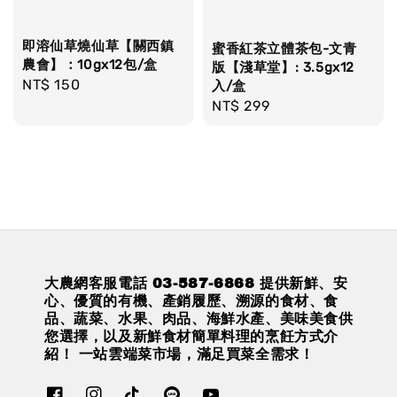
即溶仙草燒仙草【關西鎮
蜜香紅茶立體茶包-文青
農會】：10gx12包/盒
版【淺草堂】: 3.5gx12
Regular
NT$ 150
入/盒
price
Regular
NT$ 299
price
大農網客服電話 03-587-6868 提供新鮮、安
心、優質的有機、產銷履歷、溯源的食材、食
品、蔬菜、水果、肉品、海鮮水產、美味美食供
您選擇，以及新鮮食材簡單料理的烹飪方式介
紹！ 一站雲端菜市場，滿足買菜全需求！