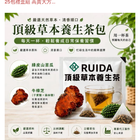
25包禮盒組 高貴大方...