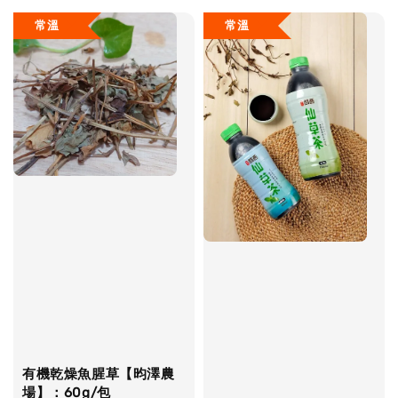
常溫
常溫
有機乾燥魚腥草【昀澤農
場】：60g/包