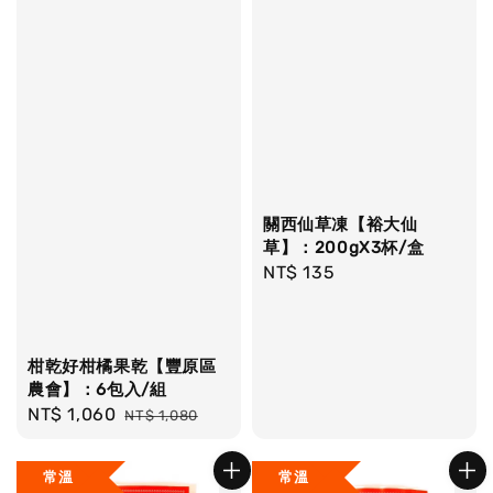
關西仙草凍【裕大仙
草】：200gX3杯/盒
Regular
NT$ 135
price
柑乾好柑橘果乾【豐原區
農會】：6包入/組
Sale
NT$ 1,060
Regular
NT$ 1,080
price
price
常溫
常溫