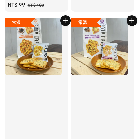
Sale
NT$ 99
Regular
NT$ 100
price
price
常溫
常溫