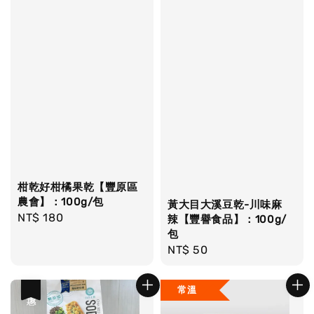
柑乾好柑橘果乾【豐原區
農會】：100g/包
黃大目大溪豆乾-川味麻
Regular
NT$ 180
辣【豐譽食品】：100g/
包
price
Regular
NT$ 50
price
常溫
優惠