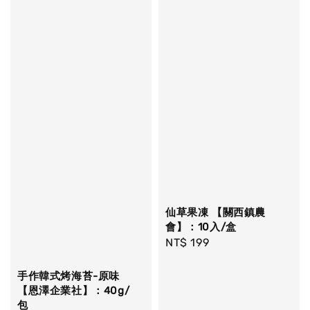
仙草果凍 【關西鎮農
會】：10入/盒
Regular
NT$ 199
price
手作韓式烤海苔-原味
【恩澤企業社】：40g/
包