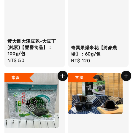
黃大目大溪豆乾-大豆丁
(純素)【豐譽食品】：
奇異果爆米花【將豪農
100g/包
場】：60g/包
Regular
NT$ 50
Regular
NT$ 120
price
price
常溫
常溫