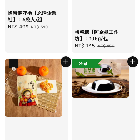
蜂蜜麻花捲【恩澤企業
社】：6袋入/組
Sale
NT$ 499
Regular
NT$ 510
梅精糖【阿金姐工作
price
price
坊】：105g/包
Sale
NT$ 135
Regular
NT$ 150
price
price
冷藏
優惠