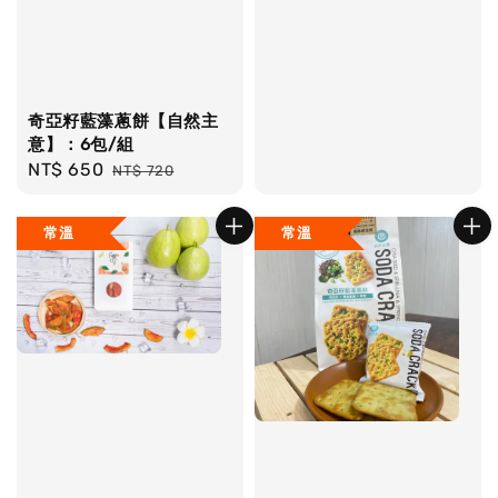
奇亞籽藍藻蔥餅【自然主
意】：6包/組
Sale
NT$ 650
Regular
NT$ 720
price
price
常溫
常溫