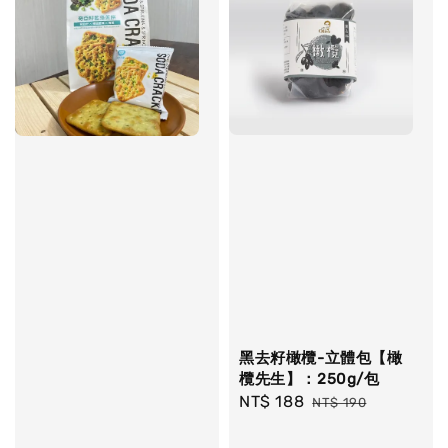
黑去籽橄欖-立體包【橄
欖先生】：250g/包
Sale
NT$ 188
Regular
NT$ 190
price
price