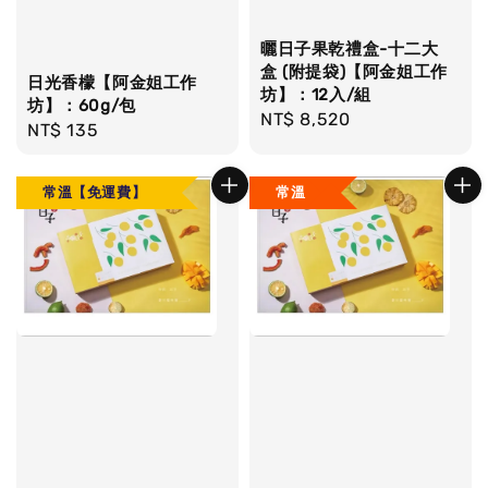
曬日子果乾禮盒-十二大
盒 (附提袋)【阿金姐工作
日光香檬【阿金姐工作
坊】：12入/組
坊】：60g/包
Regular
NT$ 8,520
Regular
NT$ 135
price
price
常溫【免運費】
常溫