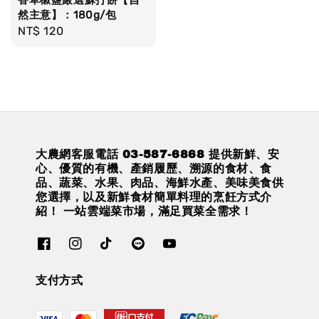
香草椒鹽嚴選蘇打餅【自
然主意】：180g/包
Regular
NT$ 120
price
大農網客服電話 03-587-6868 提供新鮮、安
心、優質的有機、產銷履歷、溯源的食材、食
品、蔬菜、水果、肉品、海鮮水產、美味美食供
您選擇，以及新鮮食材簡單料理的烹飪方式介
紹！ 一站雲端菜市場，滿足買菜全需求！
支付方式