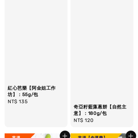
紅心芭樂【阿金姐工作
坊】：55g/包
Regular
NT$ 135
奇亞籽藍藻蔥餅【自然主
price
意】：180g/包
Regular
NT$ 120
price
常溫
常溫【免運費】