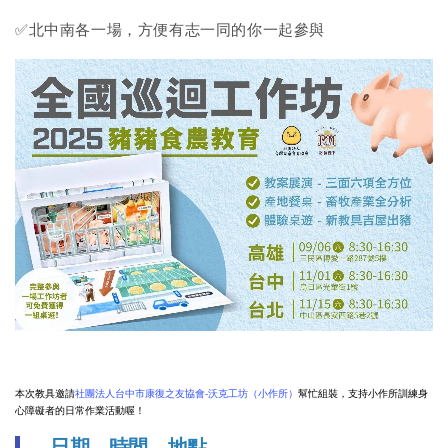
✅北中南各一場，方便有志一同的你一起參與
本次教具邀請
社團法人台中市康復之友協會-沃克工坊
（小作所）
幫忙組裝，支持小作所訓練身
心障礙者的日常作業活動喔！
日期．時間．地點