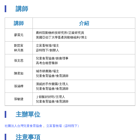
講師
講師
介紹
農科院動物科技研究所/正級研究員
廖震元
英國亞伯丁大學畜產與動物福利/博士
劉芸富
立富畜牧場/場主
林月惠
宓特陛下/創辦人
兒童食育協會/創會理事
張文思
高考合格營養師
城市耕農雞/場主
陳君如
兒童食育協會/食育講師
漢妮的手作樂園/主理人
張涵樺
兒童食育協會/食育講師
J 頓飯好好吃/主理人
張敏捷
兒童食育協會/食育講師
主辦單位
社團法人台灣兒童食育協會
、
立富畜牧場（宓特陛下）
注意事項