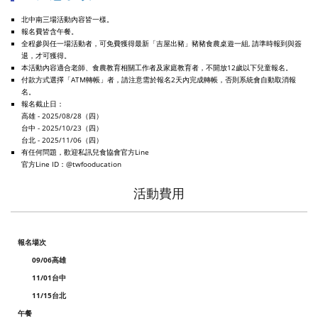
北中南三場活動內容皆一樣。
報名費皆含午餐。
全程參與任一場活動者，可免費獲得最新「吉屋出豬」豬豬食農桌遊一組, 請準時報到與簽
退，才可獲得。
本活動內容適合老師、食農教育相關工作者及家庭教育者，不開放12歲以下兒童報名。
付款方式選擇「ATM轉帳」者，請注意需於報名2天內完成轉帳，否則系統會自動取消報
名。
報名截止日：
高雄 - 2025/08/28（四）
台中 - 2025/10/23（四）
台北 - 2025/11/06（四）
有任何問題，歡迎私訊兒食協會官方Line
官方Line ID：@twfooducation
活動費用
報名場次
09/06高雄
11/01台中
11/15台北
午餐