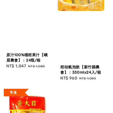
原汁100%桶柑果汁【峨
眉農會】：24瓶/箱
Sale
NT$ 1,047
Regular
NT$ 1,080
柑桔氣泡飲【新竹縣農
price
price
會】：330mlx24入/箱
Sale
NT$ 960
Regular
NT$ 1,080
price
price
常溫