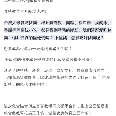
北中南工作坊|豬豬食農教育
食豬教育大升級趁這次‼️
台灣人最愛吃豬肉，舉凡炕肉飯、肉粽、豬血糕、滷肉飯、
香腸等等傳統小吃，都見得到豬豬的蹤影。我們這麼愛吃豬
肉，但我們真的懂他們嗎？ 不懂豬，怎麼吃好豬肉呢？
想要成為生產力一級棒的養豬大亨嗎？
升級你的傳統豬舍變成現代化智慧畜牧機不可失！
透過了解豬豬、產業、設備、飲食文化、營養食安各面向，
化知識為賺錢能量，比比誰的賺錢能力強，打造一個「 吉屋
出豬」的現代化豬舍吧！
這次兒食協會與立富畜牧場再次聯手合作，推出全國巡迴畜
牧食農教育推廣工作坊，涵蓋食農教育三面六項：