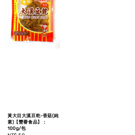
黃大目大溪豆乾-香菇(純
素)【豐譽食品】：
100g/包