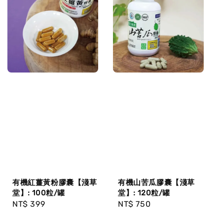
有機紅薑黃粉膠囊【淺草
有機山苦瓜膠囊【淺草
堂】: 100粒/罐
堂】: 120粒/罐
Regular
NT$ 399
Regular
NT$ 750
price
price