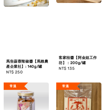
客家桔醬【阿金姐工作
馬告蒜蓉辣椒醬【馬賴農
坊】：200g/罐
產企業社】: 140g/罐
Regular
NT$ 135
Regular
NT$ 250
price
price
常溫
常溫