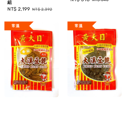
組
price
price
Sale
NT$ 2,199
Regular
NT$ 2,392
price
price
常溫
常溫