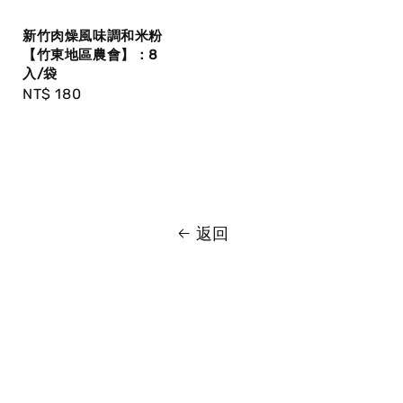
新竹肉燥風味調和米粉
【竹東地區農會】：8
入/袋
Regular
NT$ 180
price
返回