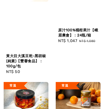
原汁100%桶柑果汁【峨
眉農會】：24瓶/箱
Sale
NT$ 1,047
Regular
NT$ 1,080
price
price
黃大目大溪豆乾-黑胡椒
(純素)【豐譽食品】：
100g/包
Regular
NT$ 50
price
常溫
常溫