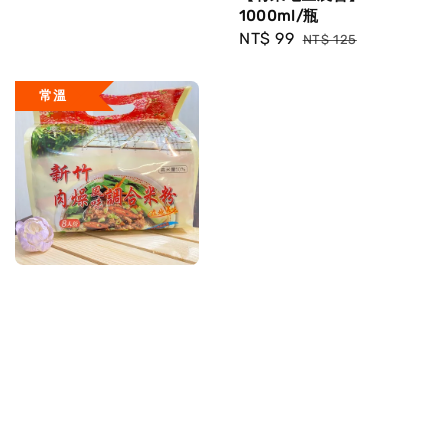
price
1000ml/瓶
Sale
NT$ 99
Regular
NT$ 125
price
price
常溫