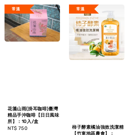
常溫
常溫
花箋山雨(掛耳咖啡)臺灣
精品手沖咖啡【日日風味
所】：10入/盒
柿子酵素橘油強效洗潔精
Regular
NT$ 750
【竹東地區農會】：