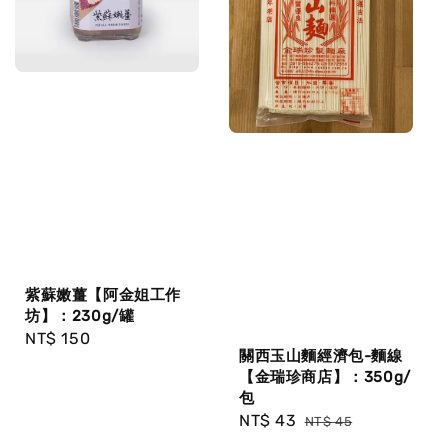
紫蘇嫩薑【阿金姐工作
坊】：230g/罐
Regular
NT$ 150
關西玉山麵經濟包-麵線
price
【金瑞珍商店】：350g/
包
Sale
NT$ 43
Regular
NT$ 45
price
price