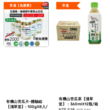
常溫【免運費】
常溫
有機山苦瓜茶【淺草
有機山苦瓜片-體驗組
堂】：360mlX12瓶/箱
【淺草堂】: 100gX8入/
Sale
NT$ 518
Regular
NT$ 540