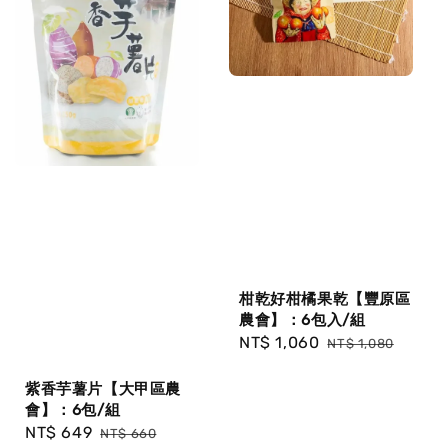
柑乾好柑橘果乾【豐原區
農會】：6包入/組
Sale
NT$ 1,060
Regular
NT$ 1,080
price
price
紫香芋薯片【大甲區農
會】：6包/組
Sale
NT$ 649
Regular
NT$ 660