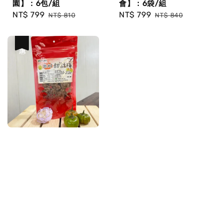
園】：6包/組
會】：6袋/組
Sale
NT$ 799
Regular
Sale
NT$ 799
Regular
NT$ 810
NT$ 840
price
price
price
price
優惠