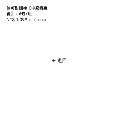
無籽甜話梅【中寮鄉農
會】：6包/組
Sale
NT$ 1,099
Regular
NT$ 1,140
price
price
返回