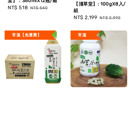
堂】：360mlX12瓶/箱
【淺草堂】: 100gX8入/
Sale
NT$ 518
Regular
NT$ 540
組
price
price
Sale
NT$ 2,199
Regular
NT$ 2,392
price
price
常溫【免運費】
常溫