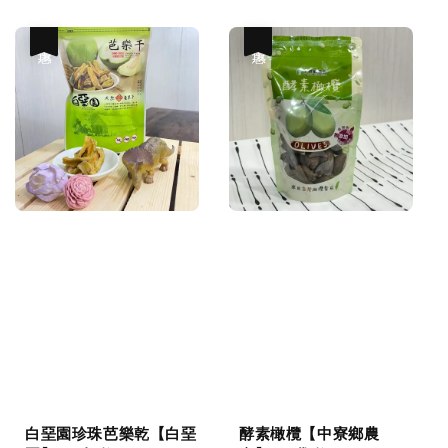
price
price
優惠
優惠
白堊園珍珠芭樂乾【白堊
酵素橄欖【中寮鄉農