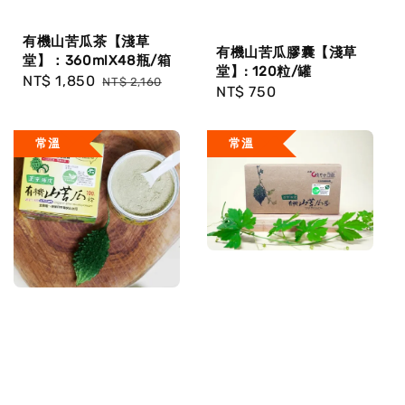
有機山苦瓜茶【淺草
有機山苦瓜膠囊【淺草
堂】：360mlX48瓶/箱
堂】: 120粒/罐
Sale
NT$ 1,850
Regular
NT$ 2,160
Regular
NT$ 750
price
price
price
常溫
常溫