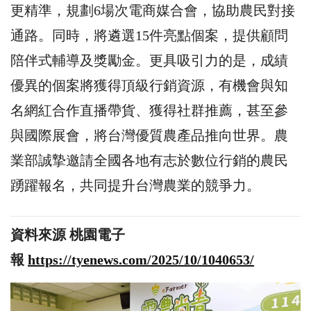
更精準，規劃6場次電商媒合會，協助農民對接
通路。同時，將遴選15件亮點個案，提供顧問
陪伴式輔導及獎勵金。更具吸引力的是，成績
優異的個案將獲得頂級行銷資源，有機會與知
名網紅合作直播帶貨、獲得社群推薦，甚至參
與國際展會，將台灣優質農產品推向世界。農
業部誠摯邀請全國各地有志於數位行銷的農民
踴躍報名，共同提升台灣農業的競爭力。
資料來源 桃園電子
報
https://tyenews.com/2025/10/1040653/