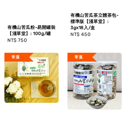
有機山苦瓜茶立體茶包-
標準版【淺草堂】:
有機山苦瓜粉-易開罐裝
3gx18入/盒
【淺草堂】: 100g/罐
Regular
NT$ 450
Regular
NT$ 750
price
price
常溫
常溫