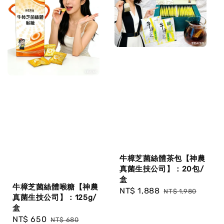
牛樟芝菌絲體茶包【神農
真菌生技公司】：20包/
盒
牛樟芝菌絲體喉糖【神農
Sale
NT$ 1,888
Regular
NT$ 1,980
真菌生技公司】：125g/
price
price
盒
Sale
NT$ 650
Regular
NT$ 680