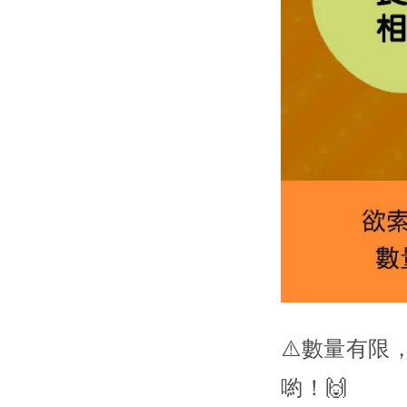
⚠️數量有限
喲！🙌