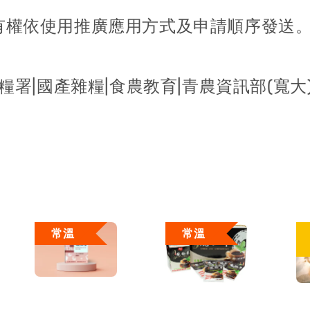
有權依使用推廣應用方式及申請順序發送
農糧署|國產雜糧|食農教育|青農資訊部(寬大
常溫
常溫