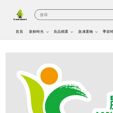
搜尋
首頁
新鮮時光
良品精選
急凍選物
季節