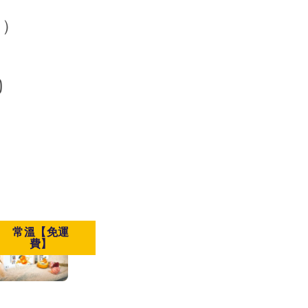
。）
)
常溫【免運
費】