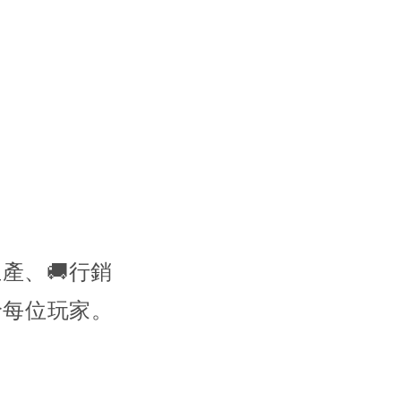
生產、🚚行銷
給每位玩家。