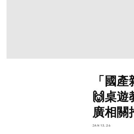
「國產雜
🙌桌
廣相關
JAN 13, 26