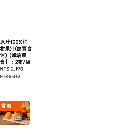
原汁100%桶
柑果汁(熱賣含
運)【峨眉農
會】：2箱/組
Sale
NT$ 2,190
Regular
price
price
NT$ 2,310
常溫