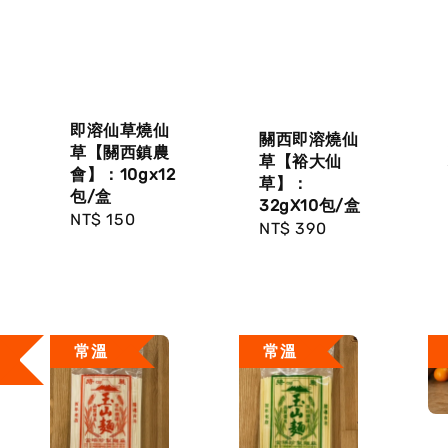
即溶仙草燒仙
關西即溶燒仙
草【關西鎮農
草【裕大仙
會】：10gx12
草】：
包/盒
32gX10包/盒
Regular
NT$ 150
Regular
NT$ 390
price
price
常溫
常溫