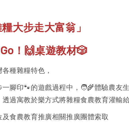
雜糧大步走大富翁」
 Go！🙌桌遊教材🎲
灣各種雜糧特色，
一腳印🐾的遊戲過程中，🧑‍🌾體驗農友
，透過寓教於樂方式將雜糧食農教育灌輸
位及食農教育推廣相關推廣團體索取