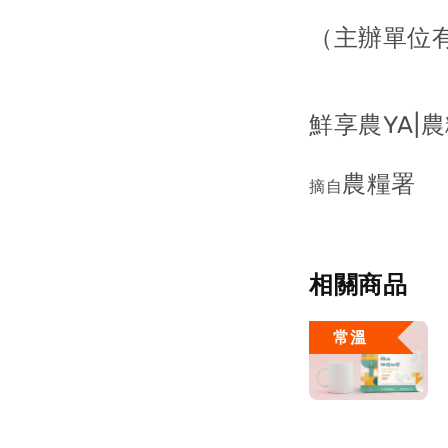
（主辦單位
鮮享農YA|
農糧署
摘自
相關商品
常溫