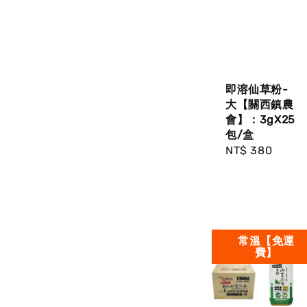
即溶仙草粉-
大【關西鎮農
會】：3gX25
包/盒
Regular
NT$ 380
price
常溫【免運
費】