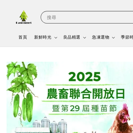
搜尋
首頁
新鮮時光
良品精選
急凍選物
季節