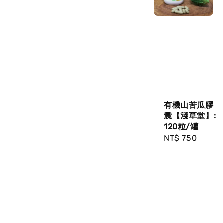
有機山苦瓜膠
囊【淺草堂】:
120粒/罐
Regular
NT$ 750
price