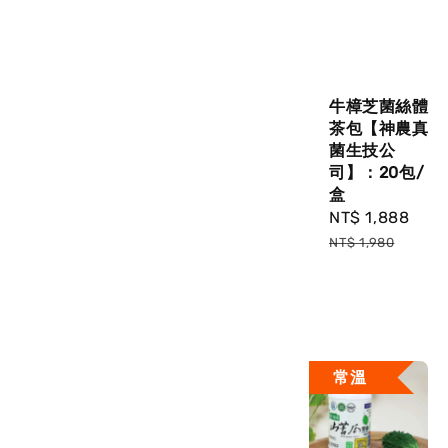
牛樟芝菌絲體
茶包【神農真
菌生技公
司】：20包/
盒
Sale
NT$ 1,888
Reg
price
pri
NT$ 1,980
常溫