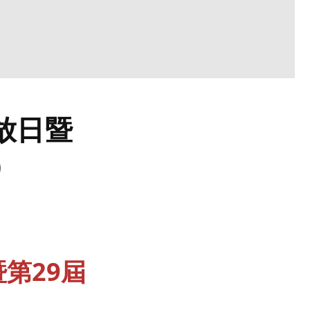
放日暨
）
暨第29屆