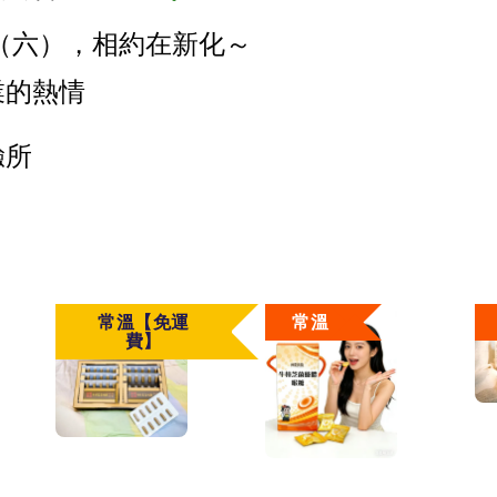
9日（六），相約在新化～
業的熱情
所 
常溫【免運
常溫
費】