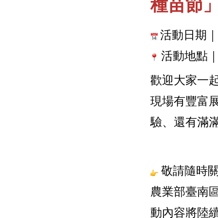
種苗節」
活動日期｜
 活動地點
歡迎大家一
現場有豐富
驗、還有滿
 敬請隨時
農業部臺南區
動內容將陸