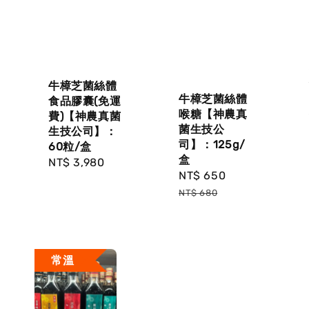
牛樟芝菌絲體
牛樟芝菌絲體
食品膠囊(免運
喉糖【神農真
費)【神農真菌
菌生技公
生技公司】：
司】：125g/
60粒/盒
ular
盒
Regular
NT$ 3,980
ce
Sale
NT$ 650
Regular
price
price
price
NT$ 680
常溫