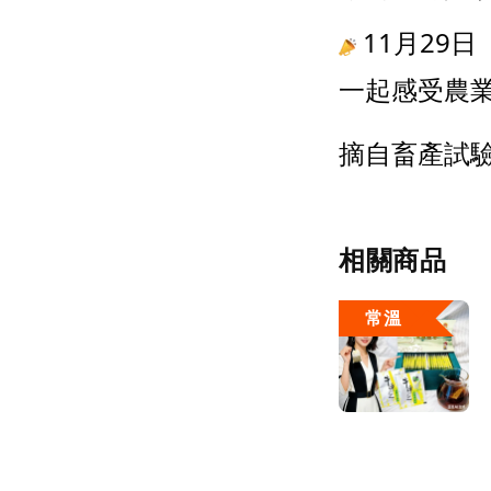
 11月2
一起感受農
摘自
畜產試驗
相關商品
常溫