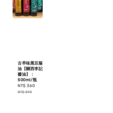
古早味黑豆蔭
油【關西李記
醬油】：
500ml/瓶
Sale
NT$ 360
Regular
price
price
NT$ 390