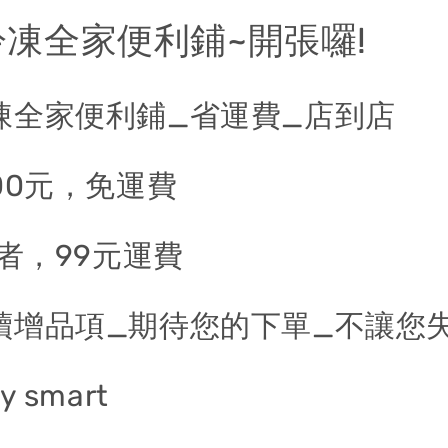
凍全家便利鋪~開張囉!
凍全家便利鋪_省運費_店到店
00元，免運費
0者，99元運費
續增品項_期待您的下單_不讓您
 smart