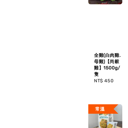
全雞(白肉雞.
母雞)【尚穀
雞】1500g/
隻
Regular
NT$ 450
price
常溫