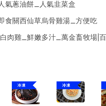
|人氣蔥油餅_人氣韭菜盒
|即食關西仙草烏骨雞湯_方便吃
|白肉雞_鮮嫩多汁_萬金畜牧場|
冷凍
冷凍