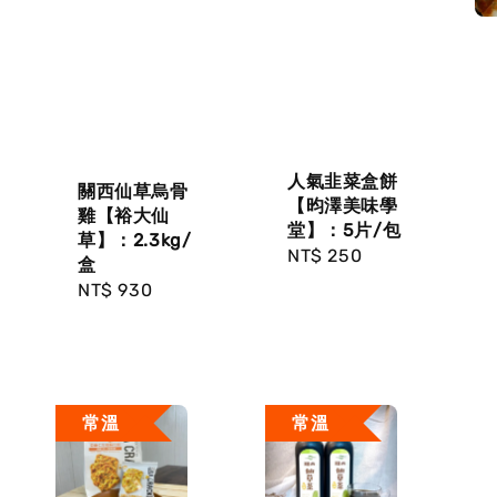
人氣韭菜盒餅
關西仙草烏骨
【昀澤美味學
雞【裕大仙
堂】：5片/包
草】：2.3kg/
Regular
NT$ 250
盒
price
Regular
NT$ 930
price
常溫
常溫