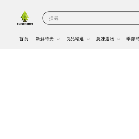
搜尋
首頁
新鮮時光
良品精選
急凍選物
季節