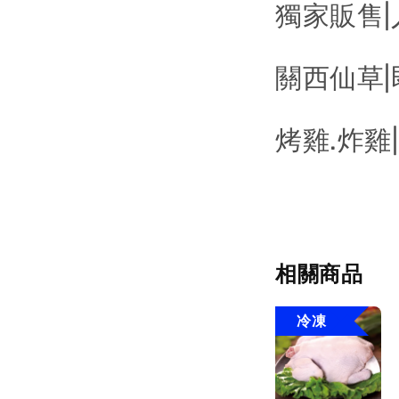
獨家販售
關西仙草
烤雞.炸雞
相關商品
冷凍