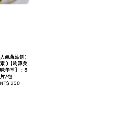
人氣蔥油餅(
素 )【昀澤美
味學堂】：5
片/包
Regular
NT$ 250
price