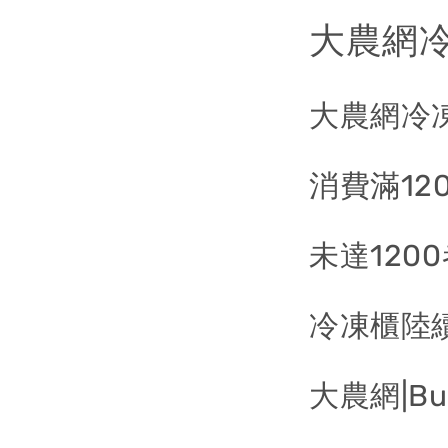
大農網冷
大農網冷
消費滿12
未達120
冷凍櫃陸
大農網|Buy