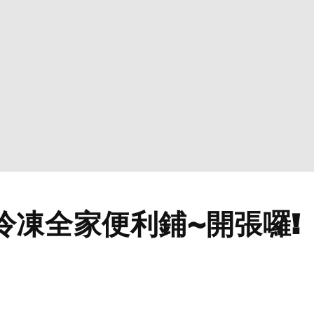
冷凍全家便利鋪~開張囉!