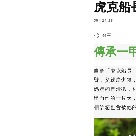
虎克船
JUN 24, 23
分享
傳承一
自稱「虎克船長
臂，父親癌逝後
媽媽的胃潰瘍，
出自己的一片天
相信您也會被他