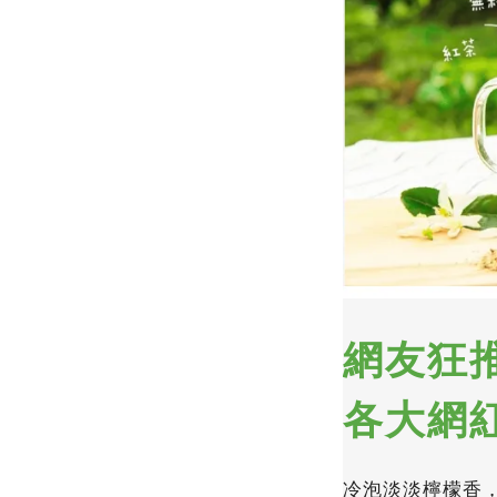
網友狂
各大網
冷泡淡淡檸檬香