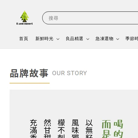
搜尋
首頁
新鮮時光
良品精選
急凍選物
季節