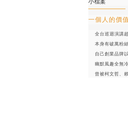
小檔案
一個人的價值
全台巡迴演講
本身有破萬粉
自己創業品牌
幽默風趣全無
曾被柯文哲、