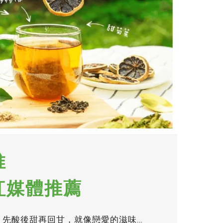
推
紅媒體推薦
，先酸後甜再回甘，就像戀愛的滋味…