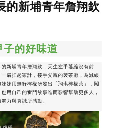
長的新埔青年詹翔欽
甲子的好味道
」的新埔青年詹翔欽，天生左手萎縮沒有前
，一肩扛起家計，接手父親的製茶廠，為減緩
和妹妹用無籽檸檬研發出「翔琪檸檬茶」，闖
，也用自己的奮鬥故事進而影響幫助更多人，
的努力與真誠所感動。