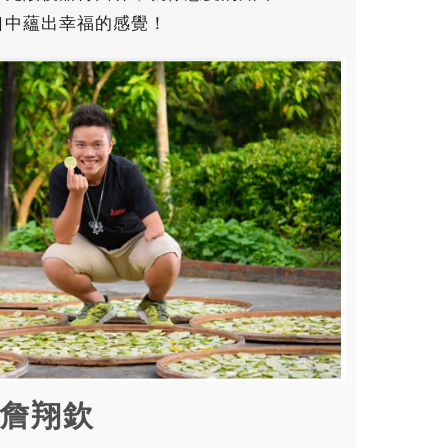
口中蘊出幸福的感覺！
 詹翔欽