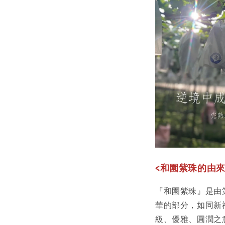
<
和園紫珠的由來
『和園紫珠』是由
華的部分，如同新
級、優雅、圓潤之