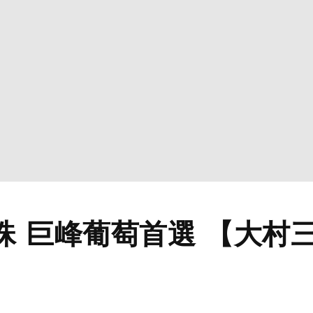
珠 巨峰葡萄首選 【大村