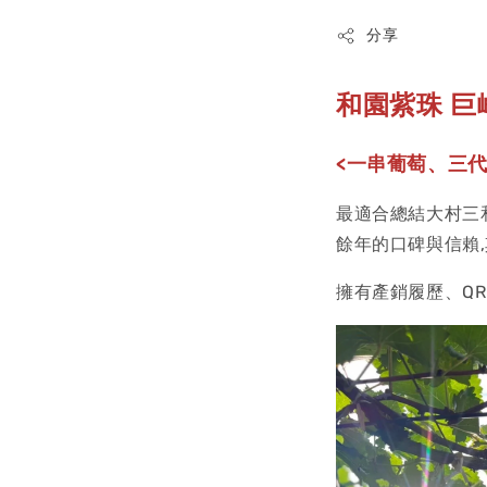
分享
和園紫珠 巨
<一串葡萄、三
最適合總結大村三
餘年的口碑與信賴
擁有產銷履歷、QR