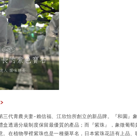
>
第三代青農夫妻-賴信福、江欣怡所創立的新品牌。『和園』
禮盒透過分級制度保留最優質的產品；而『紫珠』，象徵葡萄
意。在植物學裡紫珠也是一種藥草名，日本紫珠花語有上品、