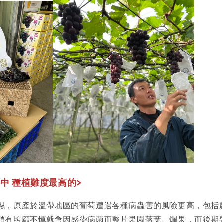
中 種植難度最高的>
濕，原產於溫帶地區的葡萄遭遇各種病蟲害的風險更高，包括
稍有照顧不慎就會因感染病菌而整片果園落葉、爛果，而後期