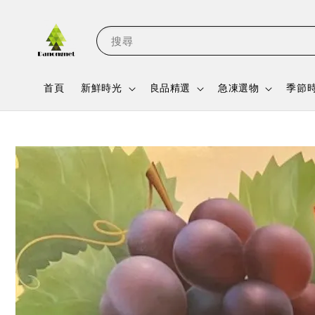
搜尋
首頁
新鮮時光
良品精選
急凍選物
季節