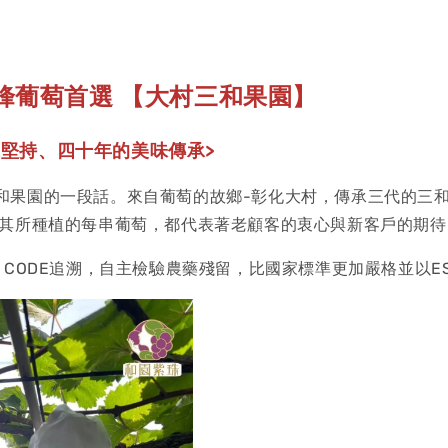
峰葡萄首選 【大村三和果園】
代堅持、四十年的美味傳承>
和果園的一段話。來自葡萄的故鄉-彰化大村，傳承三代的三和
,其所種植的每串葡萄，都代表著老顧客的衷心與新客戶的期待
 CODE追溯，自主檢驗農藥殘留，比國家標準更加嚴格並以E