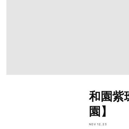
和園紫
園】
NOV 12, 23