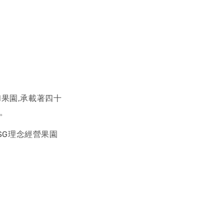
果園,承載著四十
。
SG理念經營果園