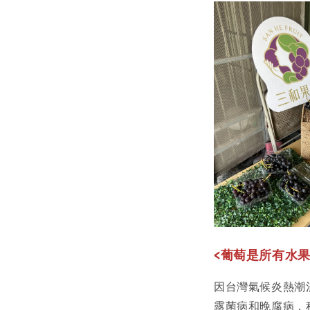
<
葡萄是所有水果
因台灣氣候炎熱潮
露菌病和晚腐病，