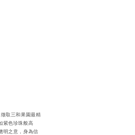
象徵取三和果園最精
如紫色珍珠般高
聰明之意，身為信