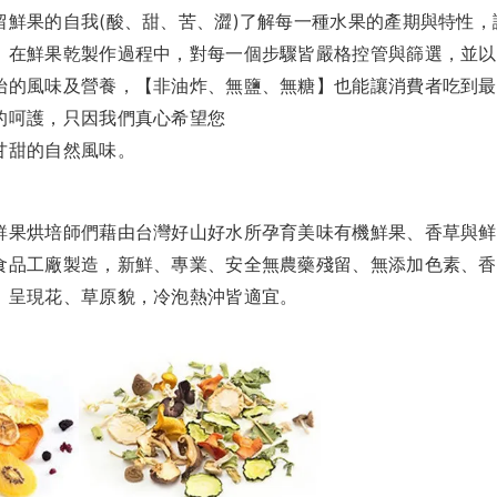
留鮮果的自我(酸、甜、苦、澀)了解每一種水果的產期與特性，
。在鮮果乾製作過程中，對每一個步驟皆嚴格控管與篩選，並以
始的風味及營養，【非油炸、無鹽、無糖】也能讓消費者吃到最
的呵護，只因我們真心希望您
甘甜的自然風味。
鮮果烘培師們藉由台灣好山好水所孕育美味有機鮮果、香草與鲜
食品工廠製造，新鮮、專業、安全無農藥殘留、無添加色素、香
，呈現花、草原貌，冷泡熱沖皆適宜。