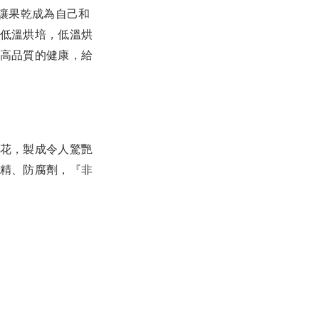
讓果乾成為自己和
低溫烘培，低溫烘
高品質的健康，給
花，製成令人驚艷
精、防腐劑，『非