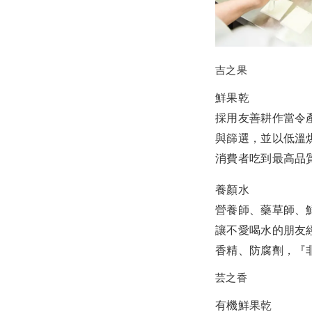
吉之果
鮮果乾
採用友善耕作當令
與篩選，並以低溫
消費者吃到最高品
養顏水
營養師、藥草師、
讓不愛喝水的朋友
香精、防腐劑，『
芸之香
有機鮮果乾