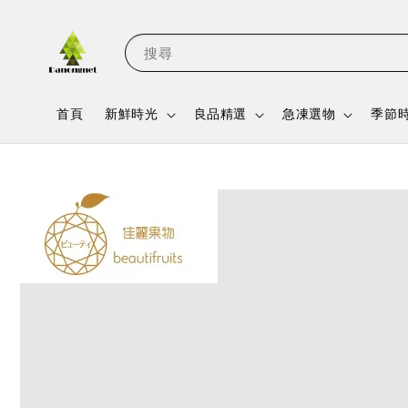
搜尋
首頁
新鮮時光
良品精選
急凍選物
季節