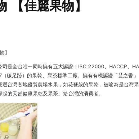
物 【佳麗果物】
果物】
司是全台唯一同時擁有五大認證：ISO 22000、HACCP、H
4067（碳足跡）的果乾、果茶標準工廠。擁有有機認證「芸之香
嚴選台灣各地優質農場水果，如花藝般的果乾，被喻為是台灣果乾
得起的天然健康果乾及果茶」給台灣的消費者。