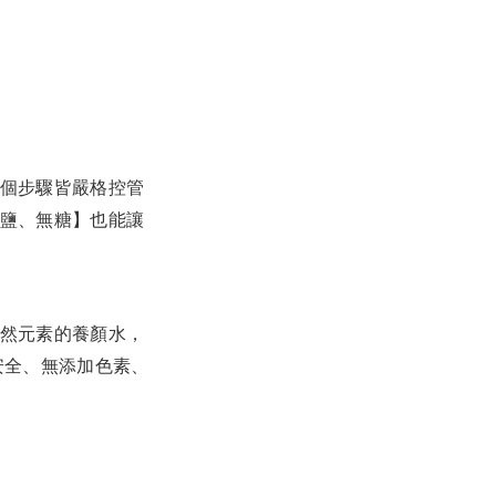
個步驟皆嚴格控管
鹽、無糖】也能讓
然元素的養顏水，
安全、無添加色素、