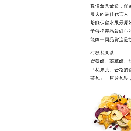
提倡全果全食，保
農夫的最佳代言人
培能保留水果最原
予每樣產品最細心
能夠一同品賞這最
有機花果茶
營養師、藥草師、
『花果茶』合格的
茶包』，原片包裝