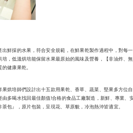
產出鮮採的水果，符合安全規範，在鮮果乾製作過程中，對每一
烘培，低溫烘培能保留水果最原始的風味及營養，【非油炸、無
質的健康果乾。
鮮果烘培師們設計出十五款用果乾、香草、蔬菜、堅果多方位自
經由多喝水找回最佳顏值!合格的食品工廠製造，新鮮、專業、
非茶包』，原片包裝，呈現花、草原貌，冷泡熱沖皆適宜。