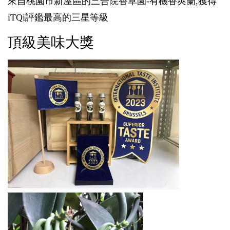
來自桃園市新屋區的三合院香草園-有機香莢蘭,獲得
iTQi評鑑最高的三星等級
頂級美味大獎