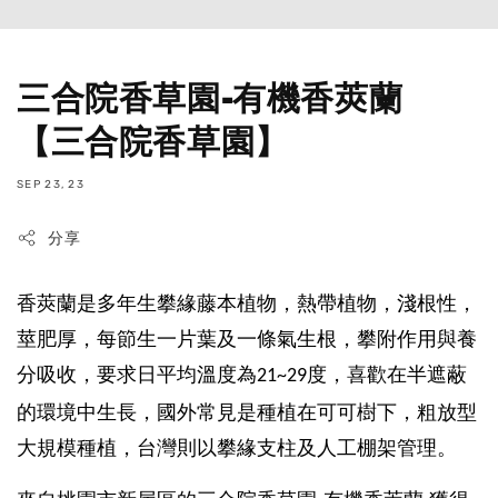
三合院香草園-有機香莢蘭
【三合院香草園】
SEP 23, 23
分享
香莢蘭是多年生攀緣藤本植物，熱帶植物，淺根性，
莖肥厚，每節生一片葉及一條氣生根，攀附作用與養
分吸收，要求日平均溫度為
度，喜歡在半遮蔽
21~29
的環境中生長，國外常見是種植在可可樹下，粗放型
大規模種植，台灣則以攀緣支柱及人工棚架管理。