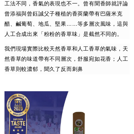
工法不同，香氣的表現也不一。曾有聞香師就評論
曾添福與曾鈺誠父子種植的香莢蘭帶有巴薩米克
醋、鹹葡萄、地瓜、堅果……等多層次風味，這與
人工合成出來「粉粉的香草味」是截然不同的。
我們現場實際比較天然香草和人工香草的氣味，天
然香草的味道帶有不同層次，舒服宛如花香；人工
香草則較濃郁，聞久了反而刺鼻