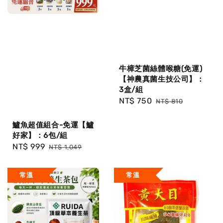
牛樟芝菌絲體喉糖(免運)
【神農真菌生技公司】：
3盒/組
Sale
NT$ 750
Regular
NT$ 810
price
price
鱸魚超值組合-免運【鱸
好家】：6包/組
Sale
NT$ 999
Regular
NT$ 1,049
price
price
常溫
常溫