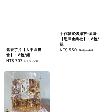
手作韓式烤海苔-原味
【恩澤企業社】：6包/
組
Sale
NT$ 530
Regular
紫香芋片【大甲區農
NT$ 540
會】：6包/組
price
price
Sale
NT$ 707
Regular
NT$ 720
price
price