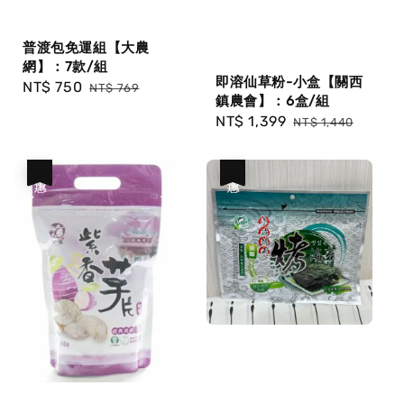
普渡包免運組【大農
網】：7款/組
即溶仙草粉-小盒【關西
Sale
NT$ 750
Regular
NT$ 769
鎮農會】：6盒/組
price
price
Sale
NT$ 1,399
Regular
NT$ 1,440
price
price
優惠
優惠