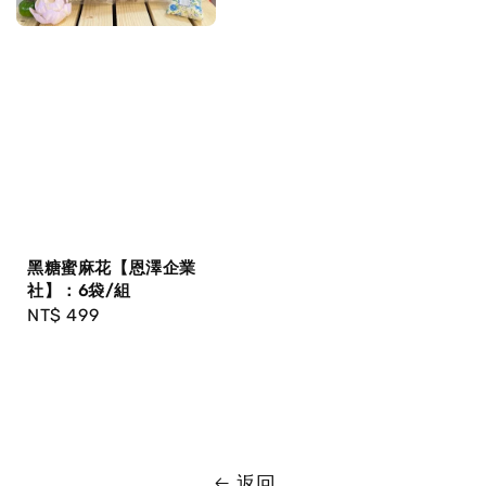
黑糖蜜麻花【恩澤企業
社】：6袋/組
Regular
NT$ 499
price
返回