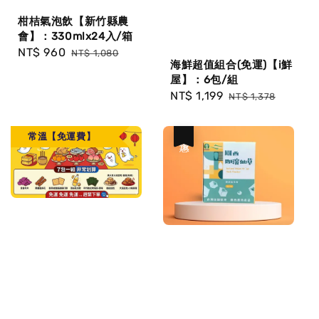
柑桔氣泡飲【新竹縣農
會】：330mlx24入/箱
Sale
NT$ 960
Regular
NT$ 1,080
海鮮超值組合(免運)【i鮮
price
price
屋】：6包/組
Sale
NT$ 1,199
Regular
NT$ 1,378
price
price
常溫【免運費】
優惠