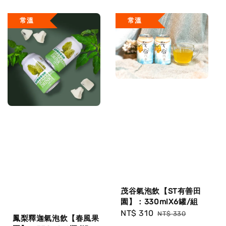
price
price
常溫
常溫
茂谷氣泡飲【ST有善田
園】：330mlX6罐/組
Sale
NT$ 310
Regular
NT$ 330
鳳梨釋迦氣泡飲【春風果
price
price