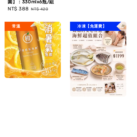
園】：330mlx6瓶/組
Sale
NT$ 388
Regular
NT$ 420
price
price
常溫
冷凍【免運費】