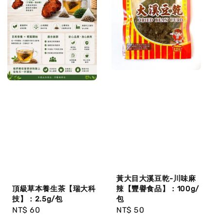
黃大目大溪豆乾-川味麻
辣【豐譽食品】：100g/
頂級草本養生茶【瑞大科
包
技】：2.5g/包
Regular
NT$ 50
Regular
NT$ 60