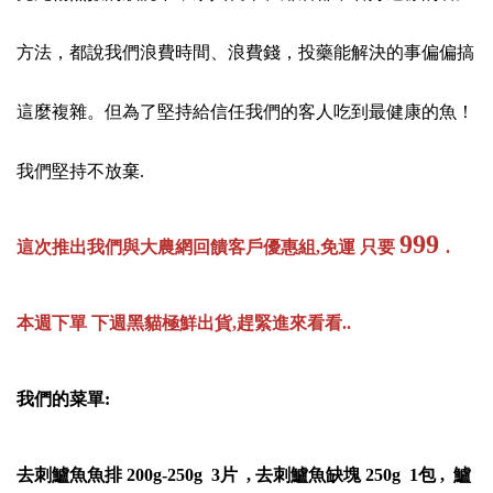
方法，都說我們浪費時間、浪費錢，投藥能解決的事偏偏搞
這麼複雜。但為了堅持給信任我們的客人吃到最健康的魚！
我們堅持不放棄.
999
這次推出我們與大農網回饋客戶優惠組,免運 只要
.
本週下單 下週黑貓極鮮出貨,趕緊進來看看..
我們的菜單:
去刺鱸魚魚排 200g-250g 3片 , 去刺鱸魚缺塊 250g 1包 , 鱸