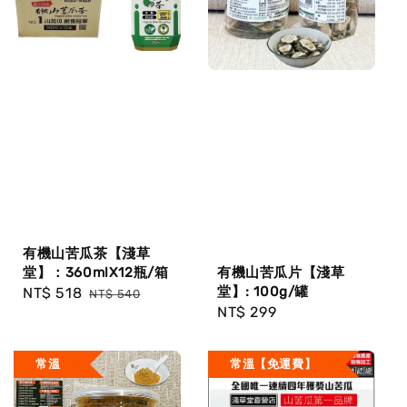
有機山苦瓜茶【淺草
堂】：360mlX12瓶/箱
有機山苦瓜片【淺草
堂】: 100g/罐
Sale
NT$ 518
Regular
NT$ 540
Regular
NT$ 299
price
price
price
常溫
常溫【免運費】