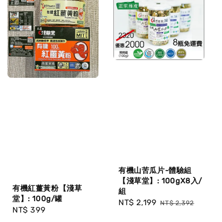
有機山苦瓜片-體驗組
【淺草堂】: 100gX8入/
有機紅薑黃粉【淺草
組
堂】: 100g/罐
Sale
NT$ 2,199
Regular
NT$ 2,392
Regular
NT$ 399
price
price
price